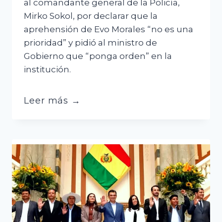
al comandante general de la Policía,
Mirko Sokol, por declarar que la
aprehensión de Evo Morales “no es una
prioridad” y pidió al ministro de
Gobierno que “ponga orden” en la
institución.
Diputada
Leer más →
cuestiona
a
Sokol:
“Si
no
es
prioridad
agarrar