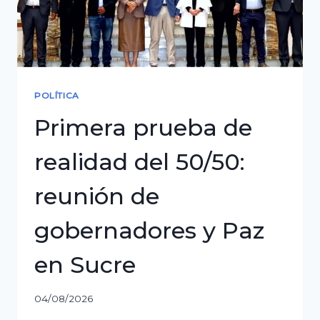
a
Evo,
no
sé
qué
POLÍTICA
hace
Primera prueba de
en
el
realidad del 50/50:
cargo”
reunión de
gobernadores y Paz
en Sucre
04/08/2026