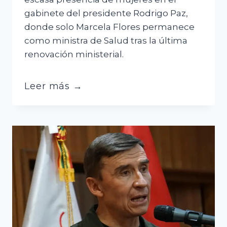
gabinete del presidente Rodrigo Paz,
donde solo Marcela Flores permanece
como ministra de Salud tras la última
renovación ministerial.
Doria
Leer más →
Medina
cuestiona
gabinete
de
Paz
por
dejar
a
una