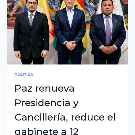
50/50:
reunión
de
gobernadores
y
Paz
en
Sucre
POLÍTICA
Paz renueva
Presidencia y
Cancillería, reduce el
gabinete a 12