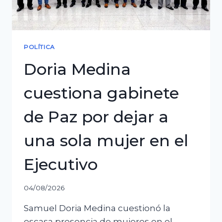
ven
un
ajuste
POLÍTICA
político
Doria Medina
cuestiona gabinete
de Paz por dejar a
una sola mujer en el
Ejecutivo
04/08/2026
Samuel Doria Medina cuestionó la
escasa presencia de mujeres en el