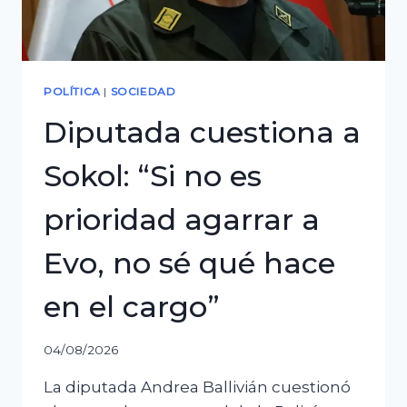
sola
mujer
en
el
POLÍTICA
|
SOCIEDAD
Ejecutivo
Diputada cuestiona a
Sokol: “Si no es
prioridad agarrar a
Evo, no sé qué hace
en el cargo”
04/08/2026
La diputada Andrea Ballivián cuestionó