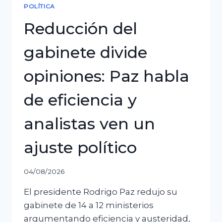
POLÍTICA
Reducción del
gabinete divide
opiniones: Paz habla
de eficiencia y
analistas ven un
ajuste político
04/08/2026
El presidente Rodrigo Paz redujo su
gabinete de 14 a 12 ministerios
argumentando eficiencia y austeridad,