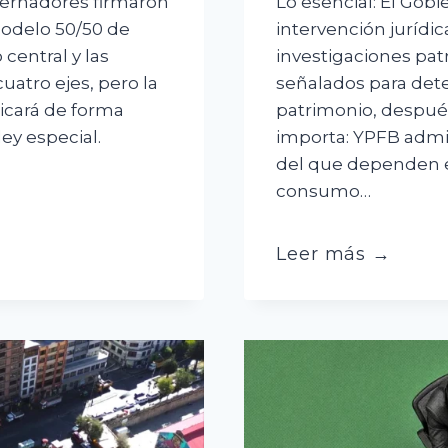
bernadores firmaron
Lo esencial: El Gob
odelo 50/50 de
intervención jurídic
central y las
investigaciones pat
cuatro ejes, pero la
señalados para dete
licará de forma
patrimonio, despué
ey especial.
importa: YPFB admi
del que dependen el
consumo…
Después
Leer más →
de
nueve
meses,
el
Gobierno
interviene