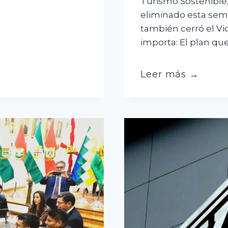
Turismo Sostenible,
eliminado esta sem
también cerró el Vi
importa: El plan qu
Sin
Leer más →
Ministerio
de
Turismo,
el
sector
pide
respuestas
a
Paz
por