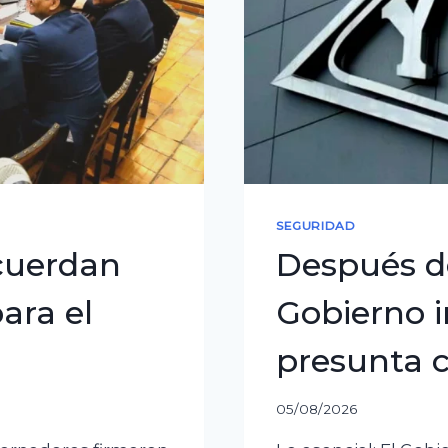
el
futuro
del
plan
decenal
SEGURIDAD
cuerdan
Después d
ara el
Gobierno i
presunta 
05/08/2026