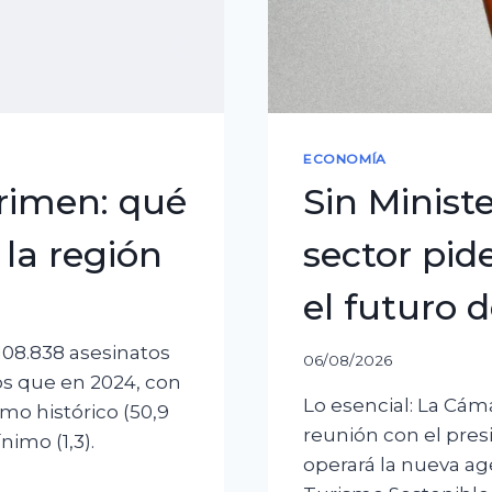
ECONOMÍA
crimen: qué
Sin Minist
la región
sector pid
el futuro 
108.838 asesinatos
06/08/2026
os que en 2024, con
Lo esencial: La Cám
o histórico (50,9
reunión con el pre
nimo (1,3).
operará la nueva ag