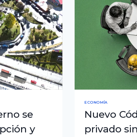
YPFB
por
presunta
corrupción
ECONOMÍA
erno se
Nuevo Códi
pción y
privado si