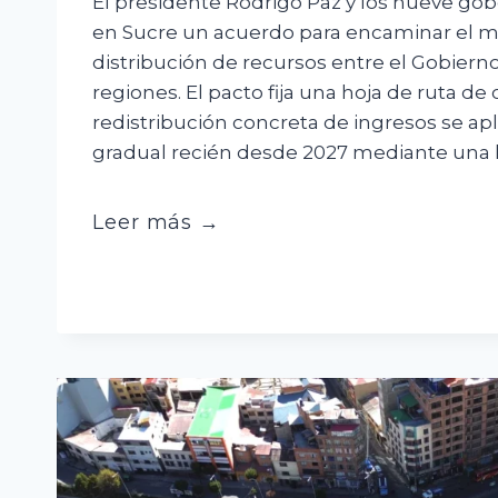
El presidente Rodrigo Paz y los nueve go
en Sucre un acuerdo para encaminar el m
distribución de recursos entre el Gobierno 
regiones. El pacto fija una hoja de ruta de 
redistribución concreta de ingresos se ap
gradual recién desde 2027 mediante una l
Paz
Leer más →
y
gobernadores
acuerdan
50/50;
reparto
queda
para
el