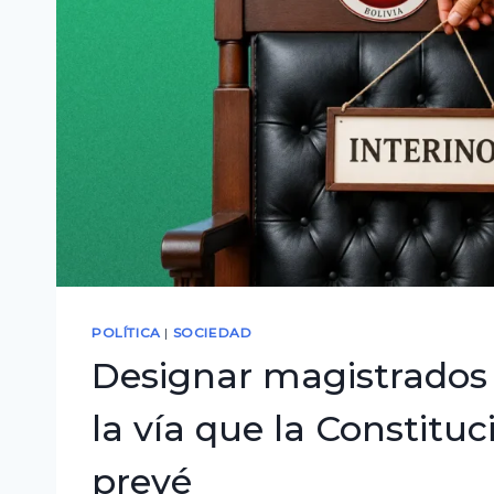
definir
el
presupuesto
de
2027
POLÍTICA
|
SOCIEDAD
Designar magistrados 
la vía que la Constituc
prevé