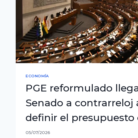
una
ruta
alterna
a
Cochabamba
ECONOMÍA
PGE reformulado llega
Senado a contrarreloj 
definir el presupuesto
05/07/2026