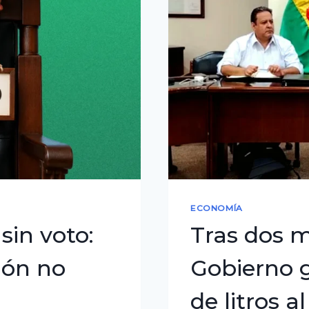
de
una
mayor
producción
ECONOMÍA
sin voto:
Tras dos m
ión no
Gobierno g
de litros a