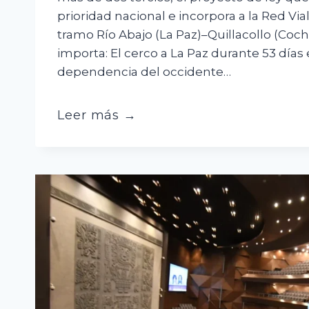
prioridad nacional e incorpora a la Red Vi
tramo Río Abajo (La Paz)–Quillacollo (Co
importa: El cerco a La Paz durante 53 días 
dependencia del occidente…
Tras
Leer más →
el
cerco
a
La
Paz,
se
reactiva
la
propuesta
de