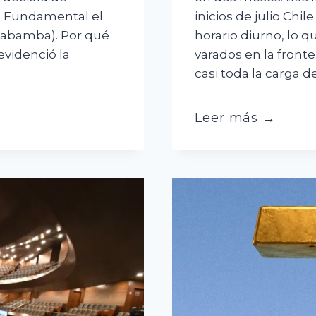
al Fundamental el
inicios de julio Chi
chabamba). Por qué
horario diurno, lo
evidenció la
varados en la front
casi toda la carga d
Bloqueos,
Leer más →
diésel
y
ahora
Colchane:
escasez
y
conflictos
ahogan
al
transporte