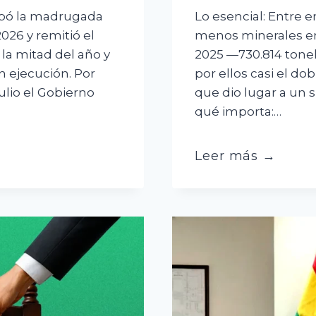
obó la madrugada
Lo esencial: Entre 
026 y remitió el
menos minerales e
la mitad del año y
2025 —730.814 tonel
n ejecución. Por
por ellos casi el do
ulio el Gobierno
que dio lugar a un 
qué importa:…
El
Leer más →
superávit
comercial
dependió
del
precio
del
oro,
no