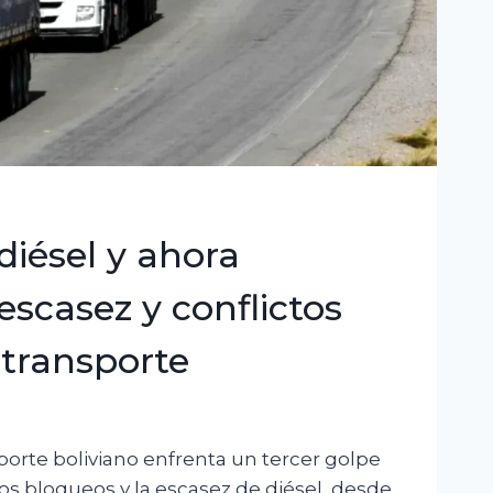
diésel y ahora
escasez y conflictos
transporte
sporte boliviano enfrenta un tercer golpe
los bloqueos y la escasez de diésel, desde