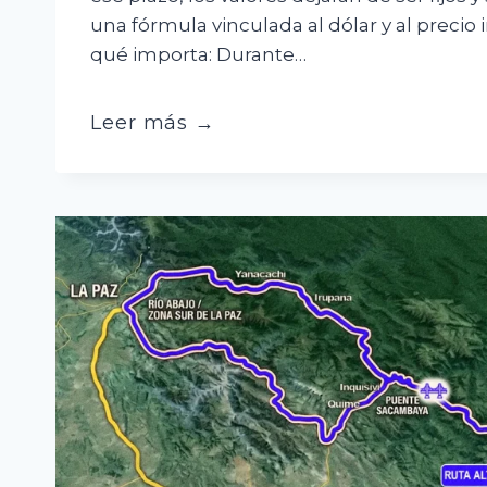
una fórmula vinculada al dólar y al precio 
qué importa: Durante…
Gasolina
Leer más →
y
diésel,
congelados
por
seis
meses
más
y
luego
atados
al
dólar