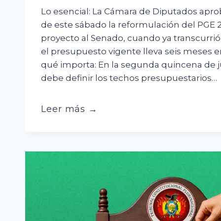
Lo esencial: La Cámara de Diputados apr
de este sábado la reformulación del PGE 2
proyecto al Senado, cuando ya transcurrió 
el presupuesto vigente lleva seis meses e
qué importa: En la segunda quincena de j
debe definir los techos presupuestarios…
PGE
Leer más →
reformulado
llega
al
Senado
a
contrarreloj
antes
de