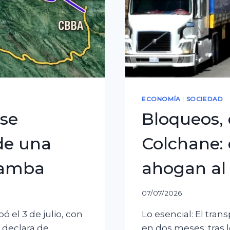
ECONOMÍA
|
SOCIEDAD
 se
Bloqueos, 
 de una
Colchane: 
bamba
ahogan al 
07/07/2026
 el 3 de julio, con
Lo esencial: El tran
 declara de
en dos meses: tras 