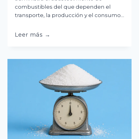
combustibles del que dependen el
transporte, la producción y el consumo…
Después
Leer más →
de
nueve
meses,
el
Gobierno
interviene
YPFB
por
presunta
corrupción