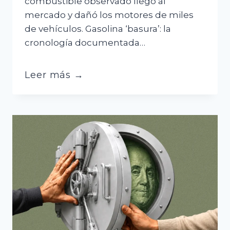
combustible observado llegó al
mercado y dañó los motores de miles
de vehículos. Gasolina ‘basura’: la
cronología documentada…
Gasolina
Leer más →
‘basura’:
YPFB
pidió
el
desprecintado
y
hoy
cambia
de
posición