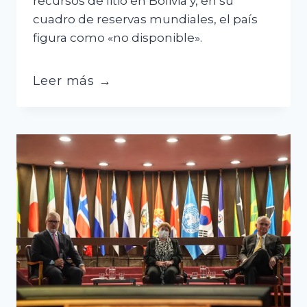
recursos de litio en Bolivia y, en su
cuadro de reservas mundiales, el país
figura como «no disponible».
El
Leer más →
litio
boliviano
abunda
como
recurso,
pero
no
está
contabilizado
como
reserva