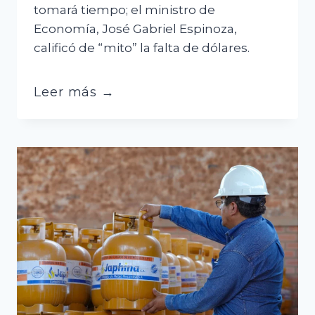
tomará tiempo; el ministro de
Economía, José Gabriel Espinoza,
calificó de “mito” la falta de dólares.
Jubileo
Leer más →
y
el
Gobierno
discrepan
sobre
la
confianza
en
la
banca