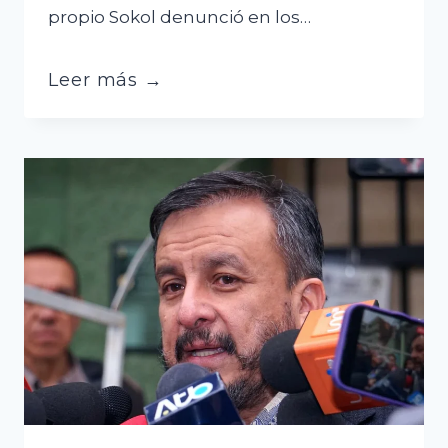
propio Sokol denunció en los…
Sokol
Leer más →
pide
dejar
los
audios
y
enfocarse
en
la
violencia
cruceña