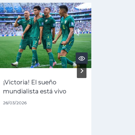
¡Victoria! El sueño
¿Acaba 
mundialista está vivo
dólares
queda 
26/03/2026
27/01/202