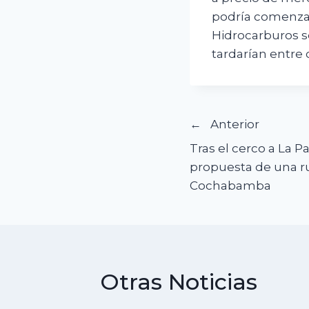
podría comenzar 
Hidrocarburos s
tardarían entre 
Navegació
Anterior
Tras el cerco a La Pa
de
propuesta de una ru
Cochabamba
entradas
Otras Noticias