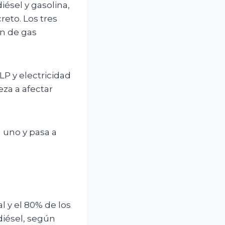
iésel y gasolina,
reto. Los tres
ón de gas
P y electricidad
eza a afectar
 uno y pasa a
l y el 80% de los
iésel, según