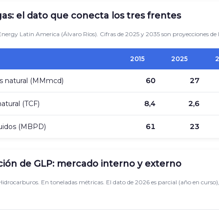
gas: el dato que conecta los tres frentes
nergy Latin America (Álvaro Ríos). Cifras de 2025 y 2035 son proyecciones de l
2015
2025
2
s natural (MMmcd)
60
27
atural (TCF)
8,4
2,6
quidos (MBPD)
61
23
ción de GLP: mercado interno y externo
 Hidrocarburos. En toneladas métricas. El dato de 2026 es parcial (año en curs