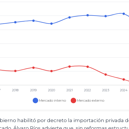
bierno habilitó por decreto la importación privada
ado. Álvaro Ríos advierte que, sin reformas estructur