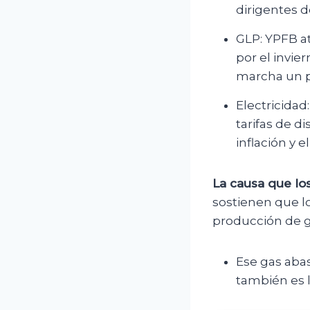
dirigentes d
GLP: YPFB at
por el invie
marcha un p
Electricidad
tarifas de d
inflación y e
La causa que lo
sostienen que l
producción de g
Ese gas abas
también es l