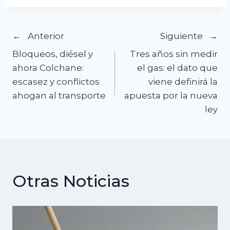
Navegación
Anterior
Siguiente
Bloqueos, diésel y
Tres años sin medir
de
ahora Colchane:
el gas: el dato que
escasez y conflictos
viene definirá la
entradas
ahogan al transporte
apuesta por la nueva
ley
Otras Noticias