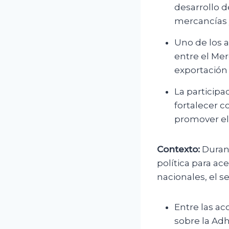
desarrollo d
mercancías 
Uno de los 
entre el Mer
exportación
La participa
fortalecer c
promover el
Contexto:
Durant
política para ac
nacionales, el s
Entre las ac
sobre la Adh