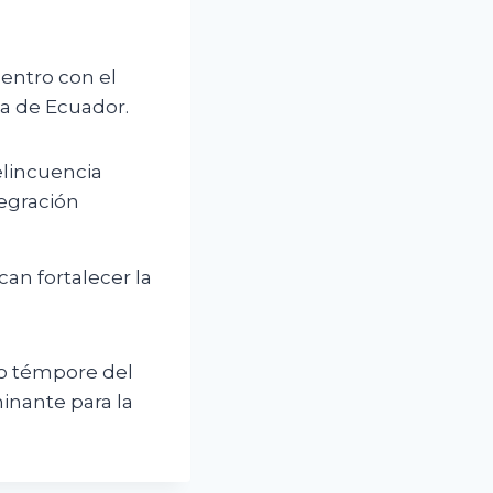
entro con el
a de Ecuador.
elincuencia
tegración
an fortalecer la
ro témpore del
inante para la