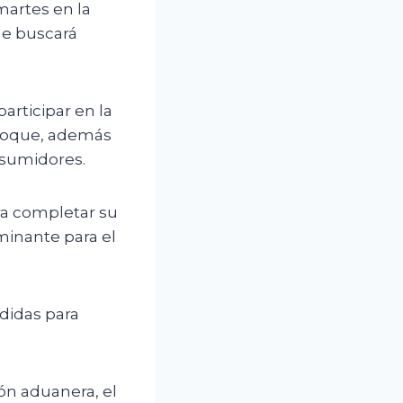
martes en la
de buscará
articipar en la
 bloque, además
nsumidores.
ra completar su
inante para el
didas para
ión aduanera, el