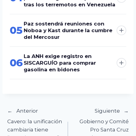
tras los terremotos en Venezuela
Paz sostendrá reuniones con
05
Noboa y Kast durante la cumbre
del Mercosur
La ANH exige registro en
06
SISCARGUÍO para comprar
gasolina en bidones
Navegación
Anterior
Siguiente
Cavero: la unificación
Gobierno y Comité
de
cambiaria tiene
Pro Santa Cruz