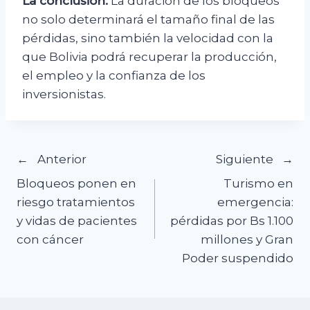
La conclusión:
La duración de los bloqueos
no solo determinará el tamaño final de las
pérdidas, sino también la velocidad con la
que Bolivia podrá recuperar la producción,
el empleo y la confianza de los
inversionistas.
Navegación
Anterior
Siguiente
Bloqueos ponen en
Turismo en
de
riesgo tratamientos
emergencia:
y vidas de pacientes
pérdidas por Bs 1.100
entradas
con cáncer
millones y Gran
Poder suspendido