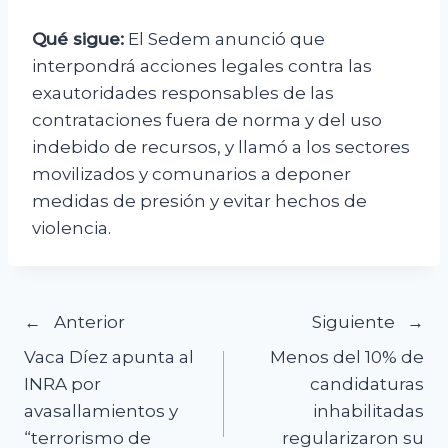
Qué sigue:
El Sedem anunció que
interpondrá acciones legales contra las
exautoridades responsables de las
contrataciones fuera de norma y del uso
indebido de recursos, y llamó a los sectores
movilizados y comunarios a deponer
medidas de presión y evitar hechos de
violencia.
Navegación
Anterior
Siguiente
Vaca Díez apunta al
Menos del 10% de
de
INRA por
candidaturas
avasallamientos y
inhabilitadas
entradas
“terrorismo de
regularizaron su