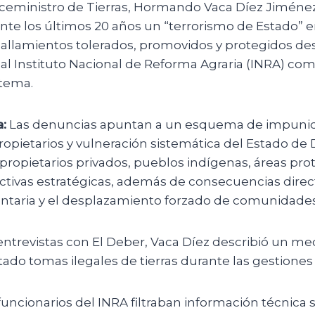
iceministro de Tierras, Hormando Vaca Díez Jiméne
rante los últimos 20 años un “terrorismo de Estado” 
asallamientos tolerados, promovidos y protegidos de
ó al Instituto Nacional de Reforma Agraria (INRA) com
stema.
:
Las denuncias apuntan a un esquema de impunida
ropietarios y vulneración sistemática del Estado de
propietarios privados, pueblos indígenas, áreas pro
tivas estratégicas, además de consecuencias direct
ntaria y el desplazamiento forzado de comunidades
ntrevistas con El Deber, Vaca Díez describió un me
itado tomas ilegales de tierras durante las gestiones
uncionarios del INRA filtraban información técnica