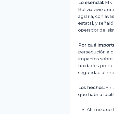
Lo esencial:
El v
Bolivia vivió du
agraria, con av
estatal, y señal
operador del si
Por qué importa
persecución a p
impactos sobre 
unidades produc
seguridad alime
Los hechos:
En e
que habría facil
Afirmó que f