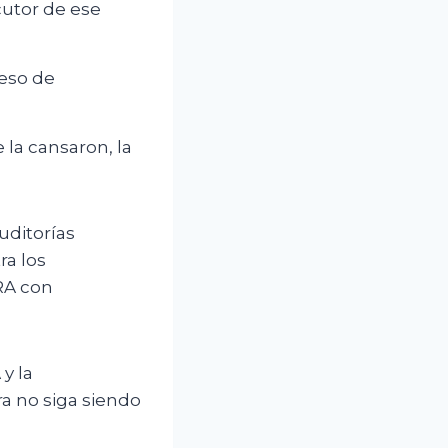
cutor de ese
ceso de
e la cansaron, la
uditorías
ra los
RA con
y la
ra no siga siendo