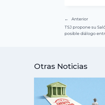
Navegació
Anterior
TSJ propone su Saló
de
posible diálogo entr
entradas
Otras Noticias