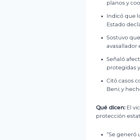
planos y coo
Indicó que l
Estado decla
Sostuvo que 
avasallador 
Señaló afect
protegidas y
Citó casos 
Beni; y hech
Qué dicen:
El vi
protección estat
“Se generó u