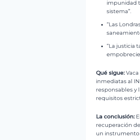
impunidad to
sistema”.
“Las Londra
saneamiento.
“La justicia 
empobrecier
Qué sigue:
Vaca 
inmediatas al I
responsables y 
requisitos estri
La conclusión:
E
recuperación del
un instrumento de