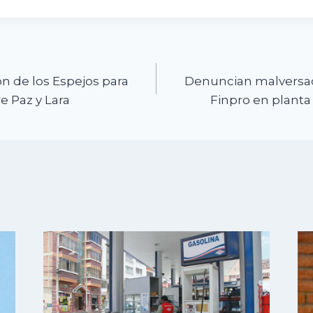
n
n de los Espejos para
Denuncian malversac
e Paz y Lara
Finpro en plant