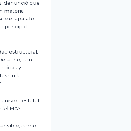
z, denunció que
en materia
sde el aparato
o principal
d estructural,
 Derecho, con
tegidas y
as en la
.
canismo estatal
 del MAS.
 sensible, como