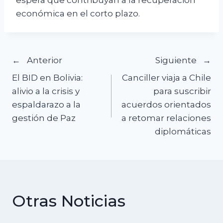
espera que contribuyan a la recuperación
económica en el corto plazo.
Navegación
Anterior
Siguiente
El BID en Bolivia:
Canciller viaja a Chile
de
alivio a la crisis y
para suscribir
espaldarazo a la
acuerdos orientados
entradas
gestión de Paz
a retomar relaciones
diplomáticas
Otras Noticias