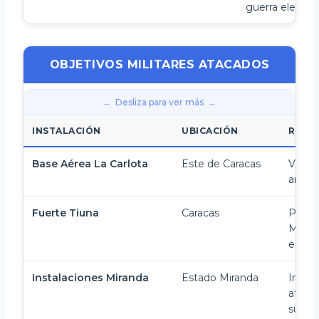
guerra electró
OBJETIVOS MILITARES ATACADOS
Desliza para ver más
INSTALACIÓN
UBICACIÓN
RESU
Base Aérea La Carlota
Este de Caracas
Vehícu
antia
Fuerte Tiuna
Caracas
Princi
Minist
electr
Instalaciones Miranda
Estado Miranda
Instal
ataca
supre