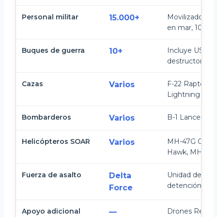
Personal militar
Movilizados en
15.000+
en mar, 10.000 
Buques de guerra
Incluye USS I
10+
destructores l
Cazas
F-22 Raptor, F
Varios
Lightning II
Bombarderos
B-1 Lancer, B-2
Varios
Helicópteros SOAR
MH-47G Chino
Varios
Hawk, MH-60M
Fuerza de asalto
Unidad de élit
Delta
detención for
Force
Apoyo adicional
Drones Reaper,
—