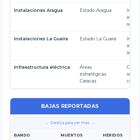
Instalaciones Aragua
Estado Aragua
Instal
ataca
supre
Instalaciones La Guaira
Estado La Guaira
Instal
ataca
supre
Infraestructura eléctrica
Áreas
Ciber
estratégicas
select
Caracas
confu
BAJAS REPORTADAS
Desliza para ver más
BANDO
MUERTOS
HERIDOS