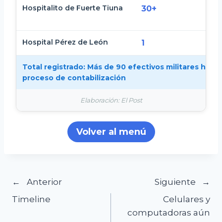
Hospitalito de Fuerte Tiuna
V
30+
i
Hospital Pérez de León
N
1
Total registrado:
Más de 90 efectivos militares herido
proceso de contabilización
Elaboración: El Post
Volver al menú
Navegación
Anterior
Siguiente
Timeline
Celulares y
de
computadoras aún