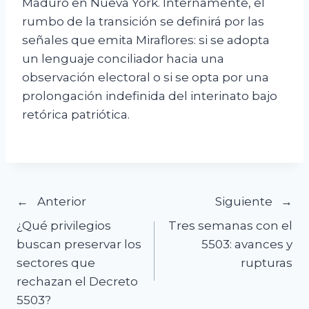
Maduro en Nueva York. Internamente, el
rumbo de la transición se definirá por las
señales que emita Miraflores: si se adopta
un lenguaje conciliador hacia una
observación electoral o si se opta por una
prolongación indefinida del interinato bajo
retórica patriótica.
Navegación
Anterior
Siguiente
¿Qué privilegios
Tres semanas con el
de
buscan preservar los
5503: avances y
sectores que
rupturas
entradas
rechazan el Decreto
5503?