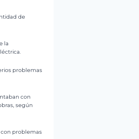
ntidad de
e la
éctrica.
serios problemas
ontaban con
 obras, según
os con problemas