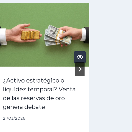
¿Activo estratégico o
¿Alivio
liquidez temporal? Venta
sobre 
de las reservas de oro
diferim
genera debate
en medi
21/03/2026
02/06/202