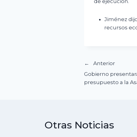
de ejecución.
Jiménez dijo
recursos ec
Navegació
Anterior
Gobierno presentará
de
presupuesto a la A
entradas
Otras Noticias