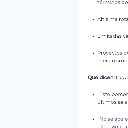
términos de 
Altísima rot
Limitadas ca
Proyectos d
mecanismos 
Qué dicen:
Las a
“Este porce
últimos seis
“No se aceler
efectividad 