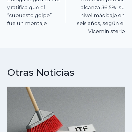
de
y ratifica que el
alcanza 36,5%, su
“supuesto golpe”
nivel más bajo en
entradas
fue un montaje
seis años, según el
Viceministerio
Otras Noticias