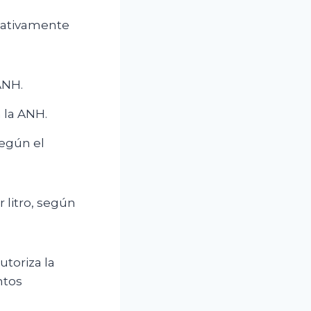
icativamente
 ANH.
n la ANH.
según el
r litro, según
toriza la
ntos