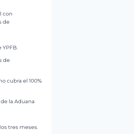
l con
s de
e YPFB.
s de
no cubra el 100%
” de la Aduana
los tres meses.