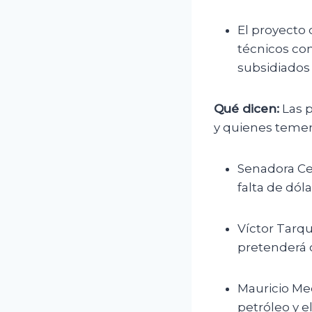
El proyecto 
técnicos com
subsidiados
Qué dicen:
Las p
y quienes temen
Senadora Ce
falta de dóla
Víctor Tarqu
pretenderá 
Mauricio Med
petróleo y e