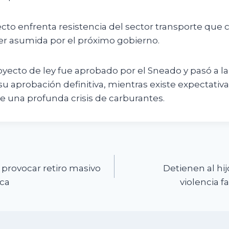
cto enfrenta resistencia del sector transporte que 
er asumida por el próximo gobierno.
oyecto de ley fue aprobado por el Sneado y pasó a l
u aprobación definitiva, mientras existe expectativ
e una profunda crisis de carburantes.
n
provocar retiro masivo
Detienen al hi
nca
violencia f