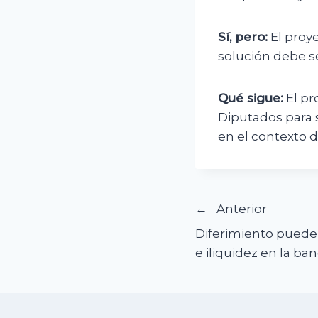
Sí, pero:
El proye
solución debe s
Qué sigue:
El pr
Diputados para s
en el contexto d
Navegació
Anterior
Diferimiento puede 
de
e iliquidez en la ba
entradas