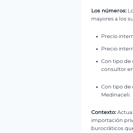
Los números:
Lo
mayores a los s
Precio intern
Precio intern
Con tipo de c
consultor en
Con tipo de c
Medinaceli.
Contexto:
Actual
importación pr
burocráticos que