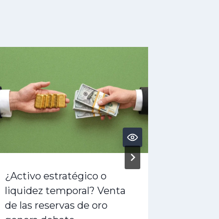
¿Activo estratégico o
¿Alivio
liquidez temporal? Venta
sobre 
de las reservas de oro
diferim