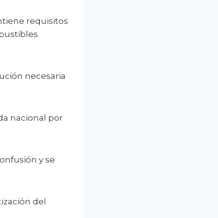
ntiene requisitos
bustibles
lución necesaria
da nacional por
onfusión y se
ización del