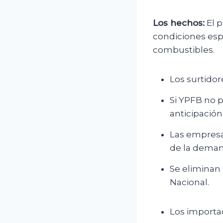
Los hechos:
El 
condiciones esp
combustibles.
Los surtidor
Si YPFB no p
anticipación
Las empresa
de la deman
Se eliminan 
Nacional.
Los importad