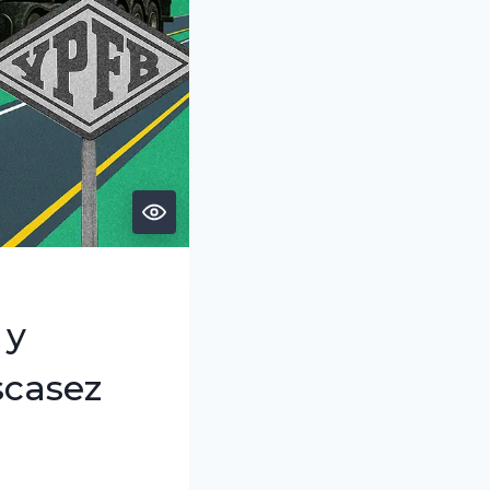
 y
scasez