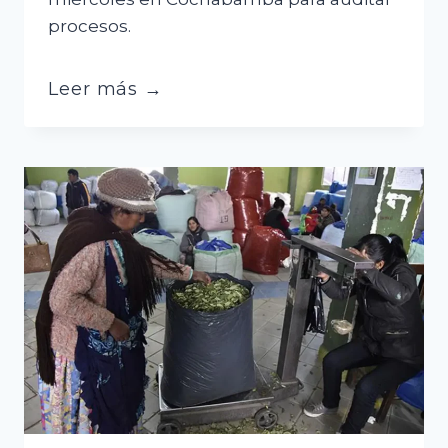
procesos.
Ministro
Leer más →
atribuye
demoras
en
BoA
a
mala
planificación;
hallan
irregularidades