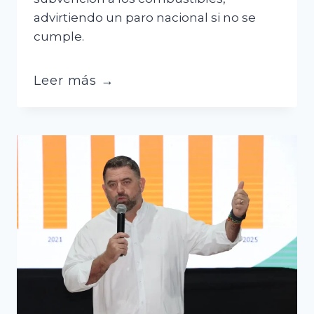
advirtiendo un paro nacional si no se
cumple.
Choferes
Leer más →
dan
plazo
de
24
horas
al
Gobierno
para
abrogar
decreto
que