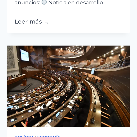
anuncios:
Noticia en desarrollo.
Rodrigo
Leer más →
Paz
levanta
la
subvención
a
los
combustibles