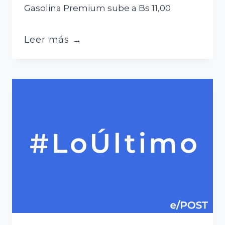
Gasolina Premium sube a Bs 11,00
Gobierno
Leer más →
elimina
la
subvención:
gasolina
a
Bs
6,96
y
diésel
a
Bs
9.80