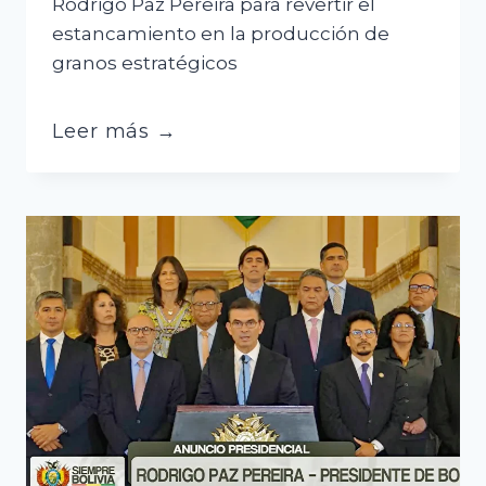
Rodrigo Paz Pereira para revertir el
estancamiento en la producción de
granos estratégicos
El
Leer más →
agro
cruceño
demanda
5
medidas
para
revertir
el
estancamiento
productivo