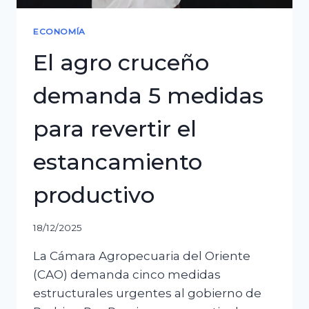
elimina
la
ECONOMÍA
subvención
El agro cruceño
demanda 5 medidas
para revertir el
estancamiento
productivo
18/12/2025
La Cámara Agropecuaria del Oriente
(CAO) demanda cinco medidas
estructurales urgentes al gobierno de