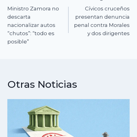
Navegación
Ministro Zamora no
Cívicos cruceños
de
descarta
presentan denuncia
nacionalizar autos
penal contra Morales
entradas
“chutos”: “todo es
y dos dirigentes
posible”
Otras Noticias