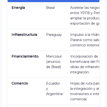
Energía
Brasil
Acelerar las negociac
entre YPFB y Petrobr
ampliar la producción 
exportación de gas.
Infraestructura
Paraguay
Impulso a la Hidrovía
Paraná como salida pa
comercio exterior boli
Financiamiento
Mercosur
Incorporación de Boli
(anuncio
beneficiaria del FOCE
de Brasil)
obras de infraestructu
integración.
Comercio
Ecuador
Hojas de ruta para pro
y
la integración y amplia
Argentina
inversiones e interca
comercial.