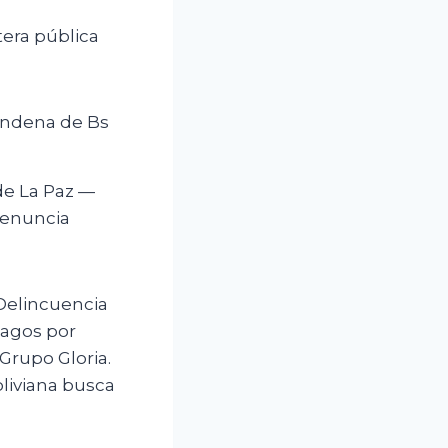
era pública
condena de Bs
de La Paz —
denuncia
 Delincuencia
pagos por
Grupo Gloria.
oliviana busca