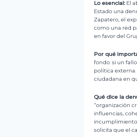
Lo esencial:
El a
Estado una denu
Zapatero, el exp
como una red par
en favor del Gru
Por qué importa
fondo: si un fal
política externa
ciudadana en que
Qué dice la den
“organización cr
influencias, coh
incumplimiento d
solicita que el 