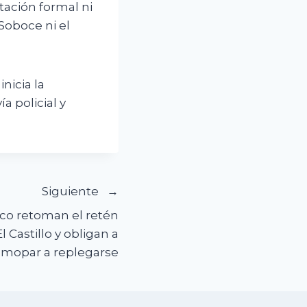
tación formal ni
 Soboce ni el
nicia la
a policial y
Siguiente
ico retoman el retén
 Castillo y obligan a
mopar a replegarse