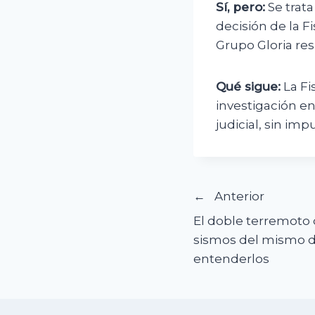
Sí, pero:
Se trata
decisión de la F
Grupo Gloria res
Qué sigue:
La Fi
investigación en 
judicial, sin imp
Navegació
Anterior
El doble terremoto 
de
sismos del mismo dí
entenderlos
entradas