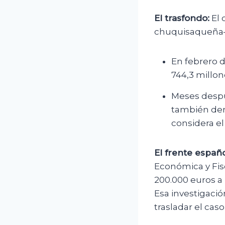
El trasfondo:
El 
chuquisaqueña— 
En febrero d
744,3 millon
Meses despu
también den
considera e
El frente españo
Económica y Fis
200.000 euros a 
Esa investigació
trasladar el caso 