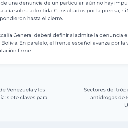
 de una denuncia de un particular; aún no hay impu
iscalía sobre admitirla. Consultados por la prensa, ni
pondieron hasta el cierre.
scalía General deberá definir si admite la denuncia e i
Bolivia. En paralelo, el frente español avanza por la ví
utación firme.
n
de Venezuela y los
Sectores del tróp
a: siete claves para
antidrogas de El
U