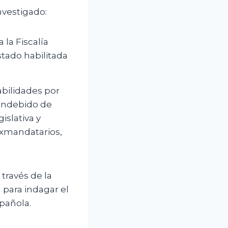
vestigado:
 la Fiscalía
stado habilitada
abilidades por
 indebido de
islativa y
exmandatarios,
través de la
para indagar el
spañola.