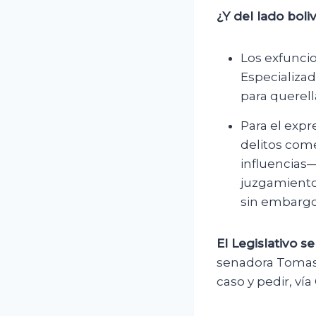
¿Y del lado boli
Los exfuncio
Especializad
para querell
Para el expr
delitos come
influencias—
juzgamiento 
sin embargo,
El Legislativo s
senadora Tomasa
caso y pedir, ví