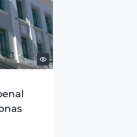
penal
sonas