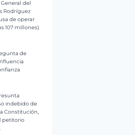
 General del
is Rodríguez
cusa de operar
us 107 millones)
pregunta de
influencia
onfianza
resunta
uso indebido de
la Constitución,
 petitorio
.