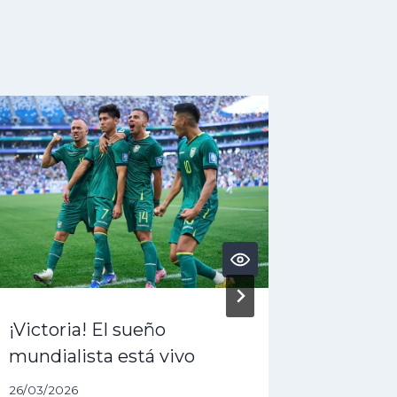
¡Victoria! El sueño
¿Acaba 
mundialista está vivo
dólares
queda 
26/03/2026