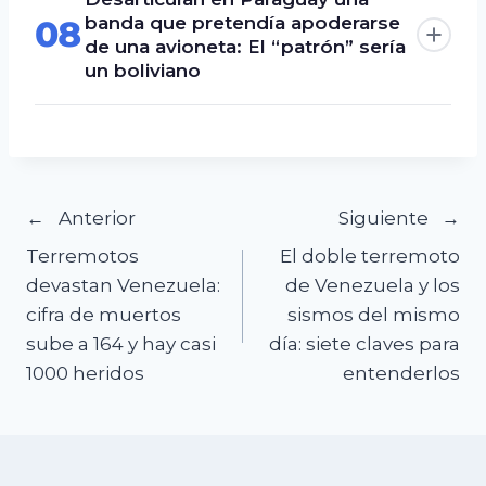
banda que pretendía apoderarse
08
de una avioneta: El “patrón” sería
un boliviano
Navegación
Anterior
Siguiente
Terremotos
El doble terremoto
de
devastan Venezuela:
de Venezuela y los
cifra de muertos
sismos del mismo
entradas
sube a 164 y hay casi
día: siete claves para
1000 heridos
entenderlos