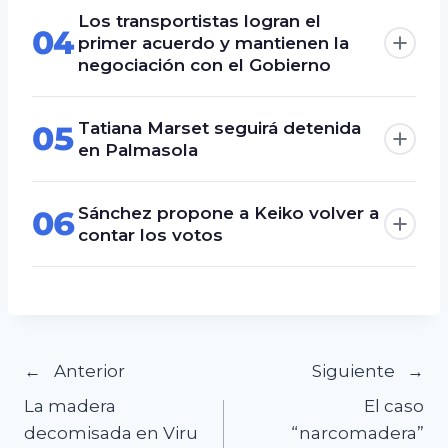
Los transportistas logran el
04
primer acuerdo y mantienen la
negociación con el Gobierno
Tatiana Marset seguirá detenida
05
en Palmasola
Sánchez propone a Keiko volver a
06
contar los votos
Navegación
Anterior
Siguiente
La madera
El caso
de
decomisada en Viru
“narcomadera”