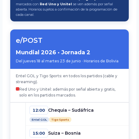
marcados con
Red Uno y Unitel
se ven además por señal
abierta. Horarios sujetos a confirmación de la programación de
cada canal.
e/POST
Mundial 2026 · Jornada 2
Del jueves 18 al martes 23 de junio · Horarios de Bolivia
Entel GOL y Tigo Sports: en todos los partidos (cable y
streaming).
Red Uno y Unitel: además por señal abierta y gratis,
solo en los partidos marcados.
Chequia – Sudáfrica
12:00
Entel GOL
Tigo Sports
Suiza – Bosnia
15:00