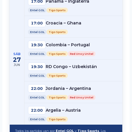
Panamá – Inglaterra
17:00
Entel GOL
Tigo Sports
Croacia – Ghana
17:00
Entel GOL
Tigo Sports
Colombia – Portugal
19:30
SÁB
Entel GOL
Tigo Sports
Red Uno y Unitel
27
JUN
RD Congo – Uzbekistán
19:30
Entel GOL
Tigo Sports
Jordania – Argentina
22:00
Entel GOL
Tigo Sports
Red Uno y Unitel
Argelia – Austria
22:00
Entel GOL
Tigo Sports
Todos los partidos van por
Entel GOL
y
Tigo Sports
. Los