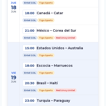
JUE
Entel GOL
Tigo Sports
18
JUN
Canadá – Catar
18:00
Entel GOL
Tigo Sports
México – Corea del Sur
21:00
Entel GOL
Tigo Sports
Red Uno y Unitel
Estados Unidos – Australia
15:00
Entel GOL
Tigo Sports
Escocia – Marruecos
18:00
VIE
Entel GOL
Tigo Sports
19
JUN
Brasil – Haití
20:30
Entel GOL
Tigo Sports
Red Uno y Unitel
Turquía – Paraguay
23:00