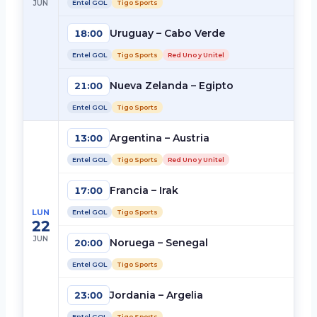
JUN
Entel GOL
Tigo Sports
Uruguay – Cabo Verde
18:00
Entel GOL
Tigo Sports
Red Uno y Unitel
Nueva Zelanda – Egipto
21:00
Entel GOL
Tigo Sports
Argentina – Austria
13:00
Entel GOL
Tigo Sports
Red Uno y Unitel
Francia – Irak
17:00
LUN
Entel GOL
Tigo Sports
22
JUN
Noruega – Senegal
20:00
Entel GOL
Tigo Sports
Jordania – Argelia
23:00
Entel GOL
Tigo Sports