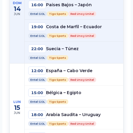
DOM
Países Bajos – Japón
16:00
14
JUN
Entel GOL
Tigo Sports
Red Uno y Unitel
Costa de Marfil – Ecuador
19:00
Entel GOL
Tigo Sports
Red Uno y Unitel
Suecia – Túnez
22:00
Entel GOL
Tigo Sports
España – Cabo Verde
12:00
Entel GOL
Tigo Sports
Red Uno y Unitel
Bélgica – Egipto
15:00
LUN
Entel GOL
Tigo Sports
15
JUN
Arabia Saudita – Uruguay
18:00
Entel GOL
Tigo Sports
Red Uno y Unitel