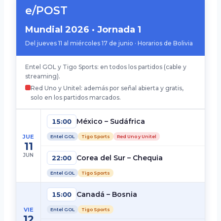
e/POST
Mundial 2026 · Jornada 1
Del jueves 11 al miércoles 17 de junio · Horarios de Bolivia
Entel GOL y Tigo Sports: en todos los partidos (cable y
streaming).
Red Uno y Unitel: además por señal abierta y gratis,
solo en los partidos marcados.
México – Sudáfrica
15:00
JUE
Entel GOL
Tigo Sports
Red Uno y Unitel
11
JUN
Corea del Sur – Chequia
22:00
Entel GOL
Tigo Sports
Canadá – Bosnia
15:00
VIE
Entel GOL
Tigo Sports
12