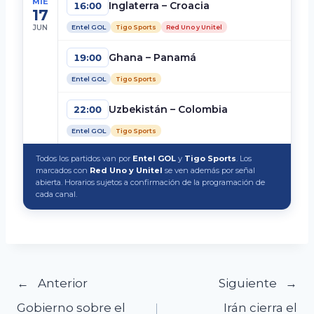
MIÉ
Inglaterra – Croacia
16:00
17
JUN
Entel GOL
Tigo Sports
Red Uno y Unitel
Ghana – Panamá
19:00
Entel GOL
Tigo Sports
Uzbekistán – Colombia
22:00
Entel GOL
Tigo Sports
Todos los partidos van por
Entel GOL
y
Tigo Sports
. Los
marcados con
Red Uno y Unitel
se ven además por señal
abierta. Horarios sujetos a confirmación de la programación de
cada canal.
Navegación
Anterior
Siguiente
Gobierno sobre el
Irán cierra el