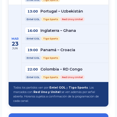
Portugal – Uzbekistán
13:00
Entel GOL
Tigo Sports
Red Uno y Unitel
Inglaterra – Ghana
16:00
MAR
Entel GOL
Tigo Sports
23
JUN
Panamá – Croacia
19:00
Entel GOL
Tigo Sports
Colombia – RD Congo
22:00
Entel GOL
Tigo Sports
Red Uno y Unitel
Todos los partidos van por
Entel GOL
y
Tigo Sports
. Los
marcados con
Red Uno y Unitel
se ven además por señal
abierta. Horarios sujetos a confirmación de la programación de
cada canal.