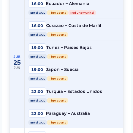
Ecuador – Alemania
16:00
Entel GOL
Tigo Sports
Red Uno y Unitel
Curazao – Costa de Marfil
16:00
Entel GOL
Tigo Sports
Túnez – Países Bajos
19:00
JUE
Entel GOL
Tigo Sports
25
JUN
Japón – Suecia
19:00
Entel GOL
Tigo Sports
Turquía – Estados Unidos
22:00
Entel GOL
Tigo Sports
Paraguay – Australia
22:00
Entel GOL
Tigo Sports