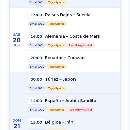
Entel GOL
Tigo Sports
Países Bajos – Suecia
13:00
Entel GOL
Tigo Sports
SÁB
Alemania – Costa de Marfil
16:00
20
JUN
Entel GOL
Tigo Sports
Red Uno y Unitel
Ecuador – Curazao
20:00
Entel GOL
Tigo Sports
Túnez – Japón
00:00
Entel GOL
Tigo Sports
España – Arabia Saudita
12:00
Entel GOL
Tigo Sports
Red Uno y Unitel
DOM
Bélgica – Irán
15:00
21