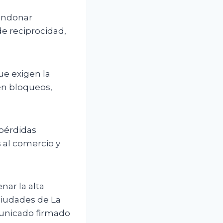
bandonar
de reciprocidad,
e exigen la
en bloqueos,
 pérdidas
 al comercio y
nar la alta
 ciudades de La
omunicado firmado