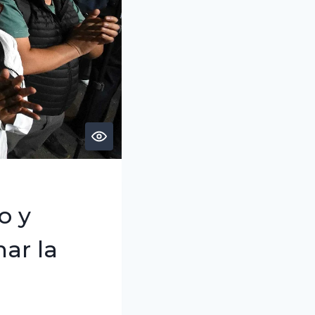
o y
nar la