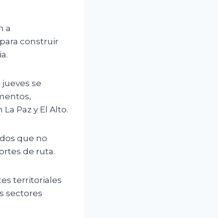
n a
para construir
a.
 jueves se
mentos,
a Paz y El Alto.
idos que no
rtes de ruta.
es territoriales
s sectores