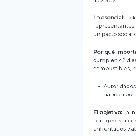
11/06/2026
Lo esencial:
La I
representantes 
un pacto social q
Por qué importa
cumplen 42 días
combustibles, m
Autoridades
habrían podi
El objetivo:
La in
para generar co
enfrentados y ab