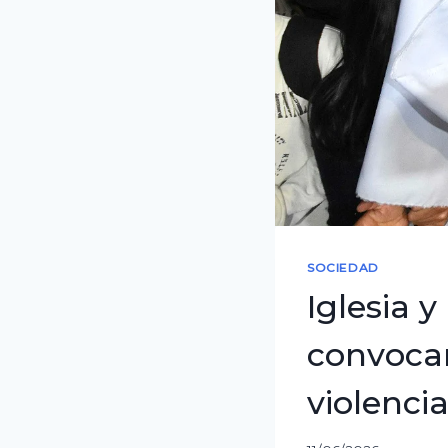
SOCIEDAD
Iglesia 
convocan
violenci