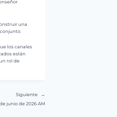
monseñor
onstruir una
conjunto.
que los canales
izados están
un rol de
Siguiente
 de junio de 2026 AM