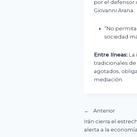
por el defensor 
Giovanni Arana.
“No permitam
sociedad má
Entre líneas:
La 
tradicionales de
agotados, obliga
mediación.
Navegació
Anterior
Irán cierra el estr
de
alerta a la economí