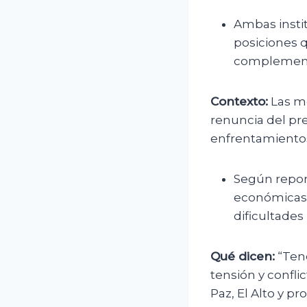
Ambas insti
posiciones q
complement
Contexto:
Las mo
renuncia del pr
enfrentamientos 
Según report
económicas m
dificultades
Qué dicen:
“Tene
tensión y confli
Paz, El Alto y p