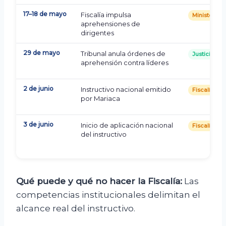
17–18 de mayo
Fiscalía impulsa
Ministerio P
aprehensiones de
dirigentes
29 de mayo
Tribunal anula órdenes de
Justicia
aprehensión contra líderes
2 de junio
Instructivo nacional emitido
Fiscalía
por Mariaca
3 de junio
Inicio de aplicación nacional
Fiscalías d
del instructivo
Qué puede y qué no hacer la Fiscalía:
Las
competencias institucionales delimitan el
alcance real del instructivo.