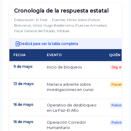
Cronología de la respuesta estatal
Elaboración: El Post · Fuentes: Mirko Sokol (Policía
Boliviana), Víctor Hugo Balderrama (Fuerzas Armadas),
Fiscal General del Estado, Infobae
Deslizá para ver la tabla completa
FECHA
EVENTO
QUIÉN ACT
9 de mayo
Inicio de bloqueos
Org. movili
13 de mayo
Mariaca advierte sobre
Fiscalía
investigaciones en curso
16 de mayo
Operativo de desbloqueo
Policía
en La Paz–El Alto
16 de mayo
Operación Corredor
Policía
Humanitario