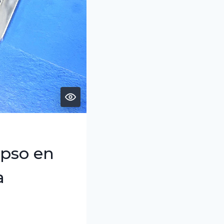
apso en
a