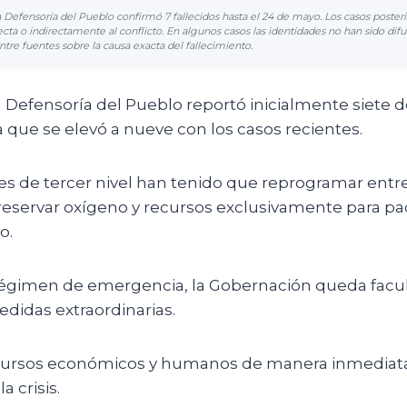
 Defensoría del Pueblo confirmó 7 fallecidos hasta el 24 de mayo. Los casos posteri
ecta o indirectamente al conflicto. En algunos casos las identidades no han sido dif
ntre fuentes sobre la causa exacta del fallecimiento.
 Defensoría del Pueblo reportó inicialmente siete d
a que se elevó a nueve con los casos recientes.
es de tercer nivel han tenido que reprogramar entre
 reservar oxígeno y recursos exclusivamente para pa
o.
régimen de emergencia, la Gobernación queda facu
idas extraordinarias.
ecursos económicos y humanos de manera inmediata
a crisis.