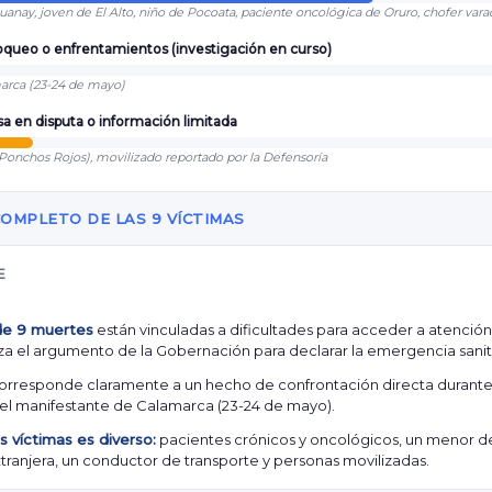
anay, joven de El Alto, niño de Pocoata, paciente oncológica de Oruro, chofer vara
oqueo o enfrentamientos (investigación en curso)
arca (23-24 de mayo)
a en disputa o información limitada
Ponchos Rojos), movilizado reportado por la Defensoría
OMPLETO DE LAS 9 VÍCTIMAS
E
de 9 muertes
están vinculadas a dificultades para acceder a atenció
za el argumento de la Gobernación para declarar la emergencia sanit
orresponde claramente a un hecho de confrontación directa durante
el manifestante de Calamarca (23-24 de mayo).
as víctimas es diverso:
pacientes crónicos y oncológicos, un menor de
ranjera, un conductor de transporte y personas movilizadas.