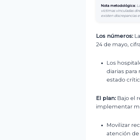
Nota metodológica:
La
víctimas vinculadas dir
existen discrepancias e
Los números:
La
24 de mayo, cifr
Los hospital
diarias para
estado crític
El plan:
Bajo el 
implementar med
Movilizar r
atención de l