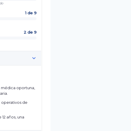
do
1 de 9
2 de 9
n médica oportuna,
aria.
 operativos de
 12 años, una