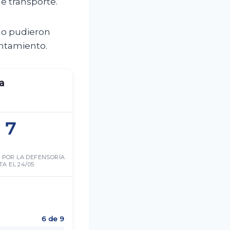
de transporte.
no pudieron
entamiento.
a
7
 POR LA DEFENSORÍA
A EL 24/05
6 de 9