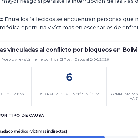
 mayor riesgo si persiste la interrupción de las vías 
o:
Entre los fallecidos se encuentran personas que 
n médica oportuna y víctimas en escenarios de enfr
s vinculadas al conflicto por bloqueos en Bolivi
l Pueblo y revisión hemerográfica El Post · Datos al 2/06/2026
6
 REPORTADAS
POR FALTA DE ATENCIÓN MÉDICA
CONFIRMADAS
HAST
POR TIPO DE CAUSA
traslado médico (víctimas indirectas)