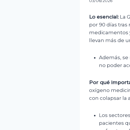
03/06/2026
Lo esencial:
La G
por 90 días tras
medicamentos y a
llevan más de u
Además, se r
no poder ac
Por qué importa
oxígeno medici
con colapsar la 
Los sectore
pacientes q