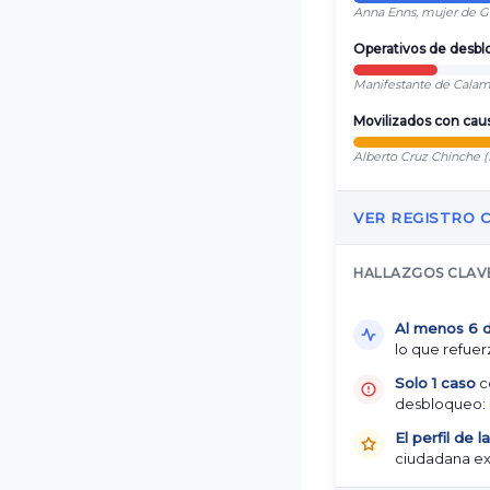
Anna Enns, mujer de Gu
Operativos de desbl
Manifestante de Calam
Movilizados con caus
Alberto Cruz Chinche (
VER REGISTRO C
HALLAZGOS CLAV
Al menos 6 
lo que refuer
Solo 1 caso
c
desbloqueo: 
El perfil de l
ciudadana ext