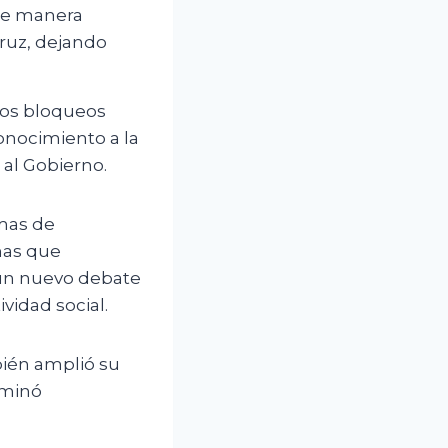
de manera
ruz, dejando
 los bloqueos
conocimiento a la
 al Gobierno.
emas de
onas que
 un nuevo debate
vidad social.
ién amplió su
iminó