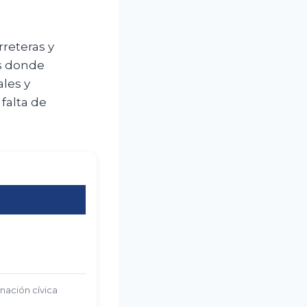
rreteras y
os donde
ales y
falta de
nación cívica