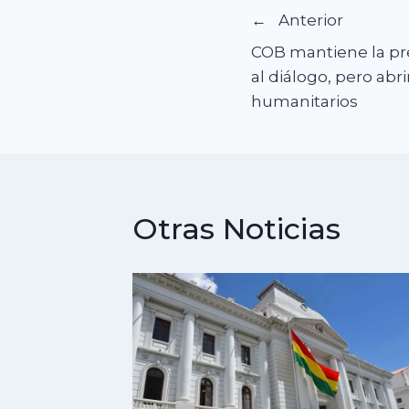
Navegació
Anterior
COB mantiene la pre
de
al diálogo, pero abr
humanitarios
entradas
Otras Noticias