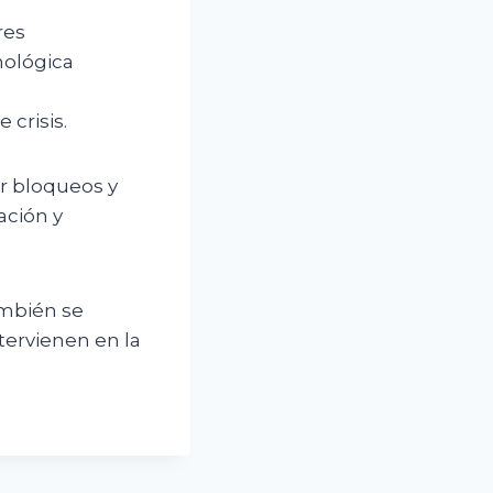
res
nológica
 crisis.
or bloqueos y
ación y
también se
tervienen en la