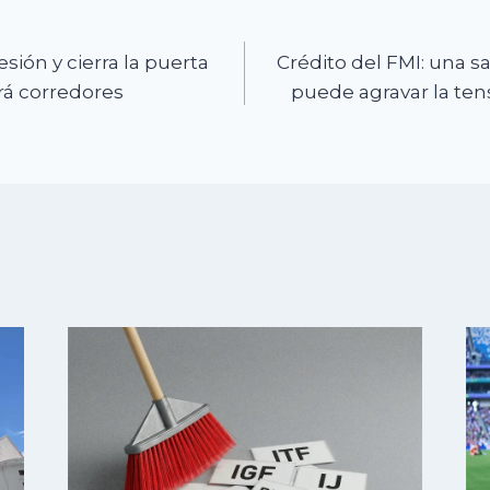
n
sión y cierra la puerta
Crédito del FMI: una 
irá corredores
puede agravar la tens