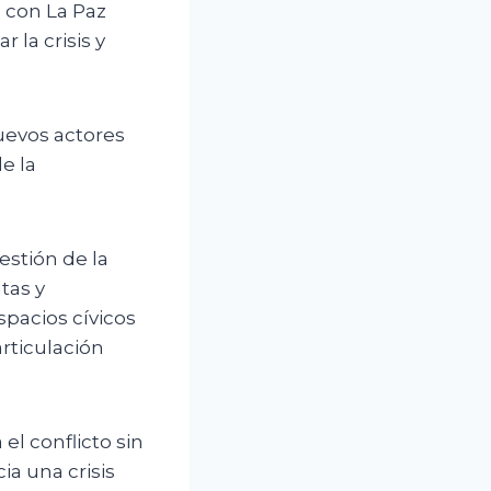
 con La Paz
 la crisis y
uevos actores
e la
estión de la
tas y
pacios cívicos
rticulación
el conflicto sin
ia una crisis