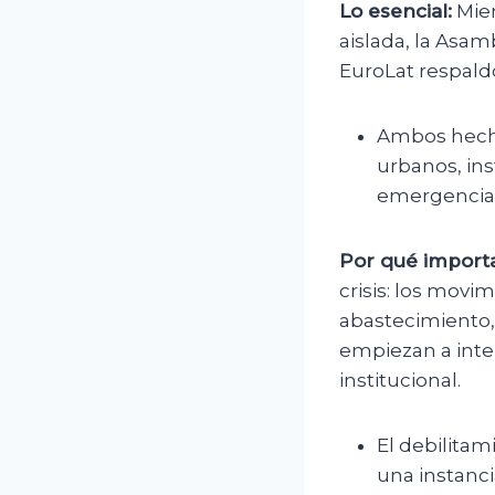
Lo esencial:
Mien
aislada, la Asam
EuroLat respald
Ambos hecho
urbanos, ins
emergencia
Por qué importa
crisis: los movi
abastecimiento,
empiezan a inter
institucional.
El debilitam
una instanci