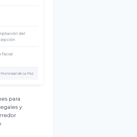
mpliación del
cepción
 facial
 Municipal de La Paz
nes para
legales y
orredor
.