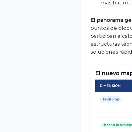
más fragmen
El panorama gen
puntos de bloqu
participan alcal
estructuras téc
soluciones rápid
El nuevo map
DIMENSIÓN
Territorial
Urbana-instituci