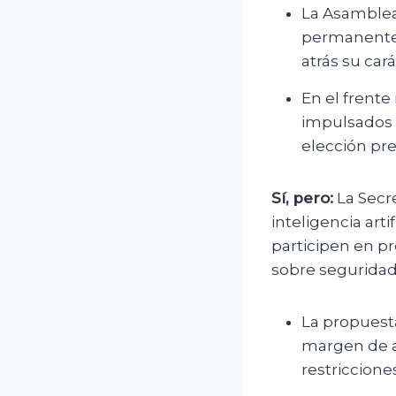
La Asamblea
permanente 
atrás su car
En el frente
impulsados p
elección pre
Sí, pero:
La Secre
inteligencia arti
participen en p
sobre seguridad,
La propuest
margen de ac
restriccione