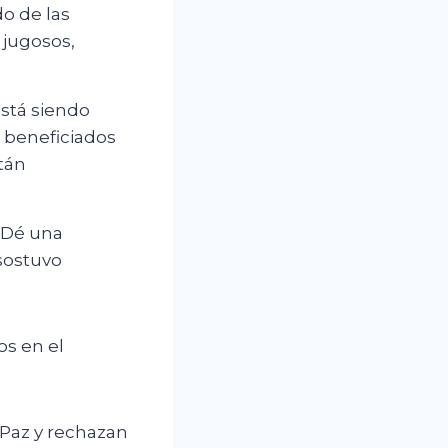
do de las
 jugosos,
está siendo
s beneficiados
stán
. Dé una
sostuvo
os en el
Paz y rechazan