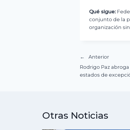
Qué sigue:
Fedec
conjunto de la p
organización sin
Navegació
Anterior
Rodrigo Paz abroga l
de
estados de excepción
entradas
Otras Noticias