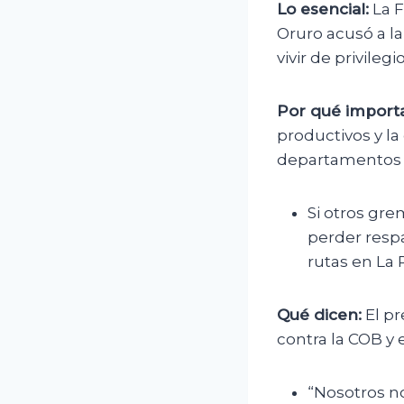
Lo esencial:
La F
Oruro acusó a la
vivir de privileg
Por qué importa
productivos y la 
departamentos d
Si otros gre
perder resp
rutas en La 
Qué dicen:
El pr
contra la COB y
“Nosotros n