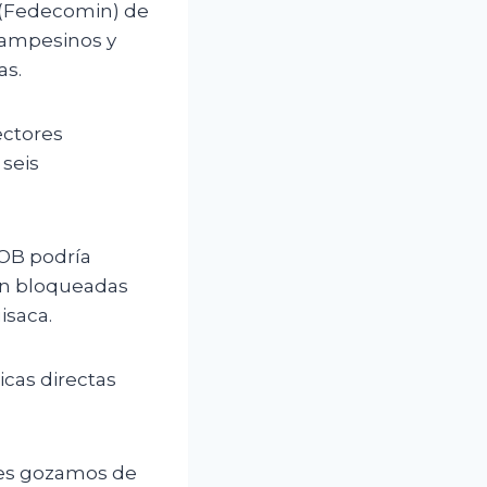
 (Fedecomin) de
 campesinos y
as.
ectores
 seis
COB podría
en bloqueadas
isaca.
icas directas
res gozamos de