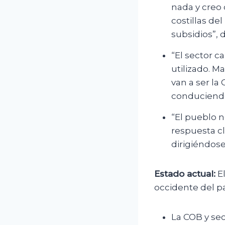
nada y creo 
costillas de
subsidios”, 
“El sector c
utilizado. M
van a ser la
conduciendo 
“El pueblo n
respuesta c
dirigiéndose
Estado actual:
El
occidente del p
La COB y se