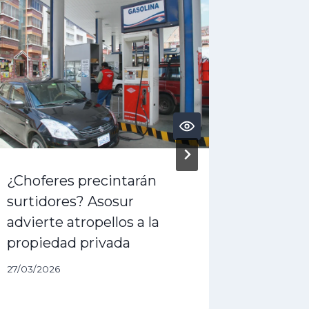
¿Choferes precintarán
¿Crisis
surtidores? Asosur
denunc
advierte atropellos a la
golpe” 
propiedad privada
19/05/202
27/03/2026