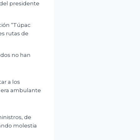
 del presidente
ción “Túpac
es rutas de
zados no han
ar a los
nera ambulante
inistros, de
iando molestia