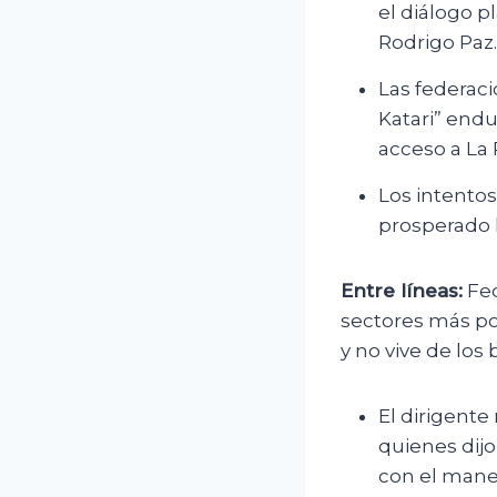
el diálogo p
Rodrigo Paz.
Las federac
Katari” end
acceso a La 
Los intentos
prosperado 
Entre líneas:
Fed
sectores más p
y no vive de los 
El dirigente
quienes dijo
con el manej