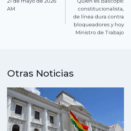
21 de mayo de 2026
Quién es Bascopé:
de
AM
constitucionalista,
de línea dura contra
entradas
bloqueadores y hoy
Ministro de Trabajo
Otras Noticias