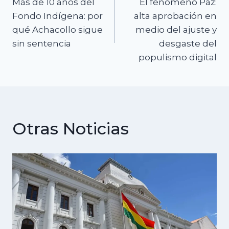
Más de 10 años del
El fenómeno Paz:
de
Fondo Indígena: por
alta aprobación en
qué Achacollo sigue
medio del ajuste y
entradas
sin sentencia
desgaste del
populismo digital
Otras Noticias