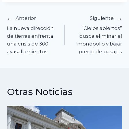
Navegación
Anterior
Siguiente
La nueva dirección
“Cielos abiertos”
de
de tierras enfrenta
busca eliminar el
una crisis de 300
monopolio y bajar
entradas
avasallamientos
precio de pasajes
Otras Noticias