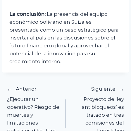
La conclusión:
La presencia del equipo
económico boliviano en Suiza es
presentada como un paso estratégico para
insertar al país en las discusiones sobre el
futuro financiero global y aprovechar el
potencial de la innovación para su
crecimiento interno.
Navegación
Anterior
Siguiente
¿Ejecutar un
Proyecto de ‘ley
de
operativo? Riesgo de
antibloqueos’ es
muertes y
tratado en tres
entradas
limitaciones
comisiones del
policiales dificultan
Legislativo