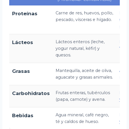
Carne de res, huevos, pollo,
Embu
Proteínas
pescado, vísceras e hígado.
sust
proc
Lácteos enteros (leche,
Lech
Lácteos
yogur natural, kéfir) y
“ligh
quesos.
Mantequilla, aceite de oliva,
Aceit
Grasas
aguacate y grasas animales.
maíz
Frutas enteras, tubérculos
Pan 
Carbohidratos
(papa, camote) y avena.
y ha
Agua mineral, café negro,
Refr
Bebidas
té y caldos de hueso.
y jug