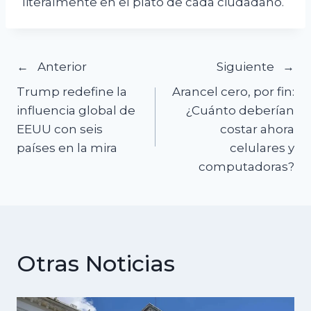
literalmente en el plato de cada ciudadano.
Navegación
Anterior
Siguiente
Trump redefine la
Arancel cero, por fin:
de
influencia global de
¿Cuánto deberían
EEUU con seis
costar ahora
entradas
países en la mira
celulares y
computadoras?
Otras Noticias