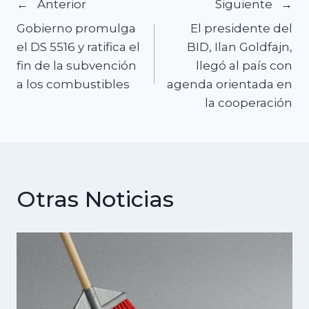
Navegación
Anterior
Siguiente
Gobierno promulga
El presidente del
de
el DS 5516 y ratifica el
BID, Ilan Goldfajn,
fin de la subvención
llegó al país con
entradas
a los combustibles
agenda orientada en
la cooperación
Otras Noticias