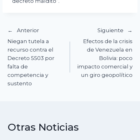
“decreto maldito”.
Navegación
Anterior
Siguiente
Niegan tutela a
Efectos de la crisis
de
recurso contra el
de Venezuela en
Decreto 5503 por
Bolivia: poco
entradas
falta de
impacto comercial y
competencia y
un giro geopolítico
sustento
Otras Noticias