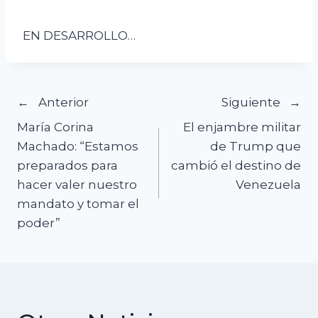
EN DESARROLLO…
Navegación
Anterior
Siguiente
María Corina
El enjambre militar
de
Machado: “Estamos
de Trump que
preparados para
cambió el destino de
entradas
hacer valer nuestro
Venezuela
mandato y tomar el
poder”