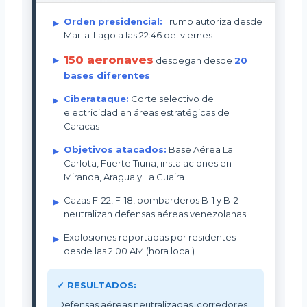
Orden presidencial:
Trump autoriza desde
Mar-a-Lago a las 22:46 del viernes
150 aeronaves
despegan desde
20
bases diferentes
Ciberataque:
Corte selectivo de
electricidad en áreas estratégicas de
Caracas
Objetivos atacados:
Base Aérea La
Carlota, Fuerte Tiuna, instalaciones en
Miranda, Aragua y La Guaira
Cazas F-22, F-18, bombarderos B-1 y B-2
neutralizan defensas aéreas venezolanas
Explosiones reportadas por residentes
desde las 2:00 AM (hora local)
✓ RESULTADOS:
Defensas aéreas neutralizadas, corredores