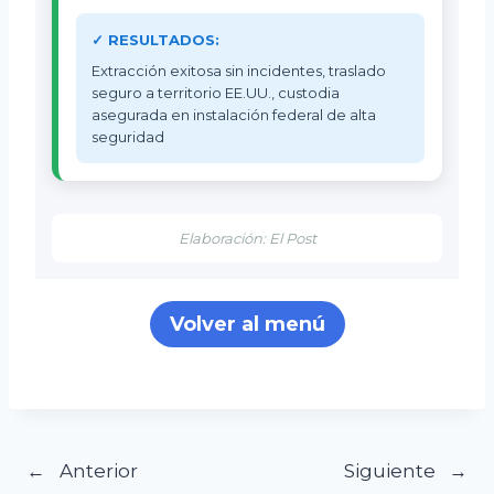
✓ RESULTADOS:
Extracción exitosa sin incidentes, traslado
seguro a territorio EE.UU., custodia
asegurada en instalación federal de alta
seguridad
Elaboración: El Post
Volver al menú
Navegación
Anterior
Siguiente