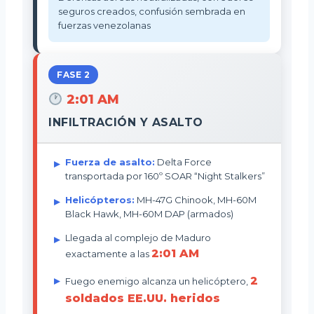
seguros creados, confusión sembrada en
fuerzas venezolanas
FASE 2
2:01 AM
INFILTRACIÓN Y ASALTO
Fuerza de asalto:
Delta Force
transportada por 160º SOAR “Night Stalkers”
Helicópteros:
MH-47G Chinook, MH-60M
Black Hawk, MH-60M DAP (armados)
Llegada al complejo de Maduro
2:01 AM
exactamente a las
2
Fuego enemigo alcanza un helicóptero,
soldados EE.UU. heridos