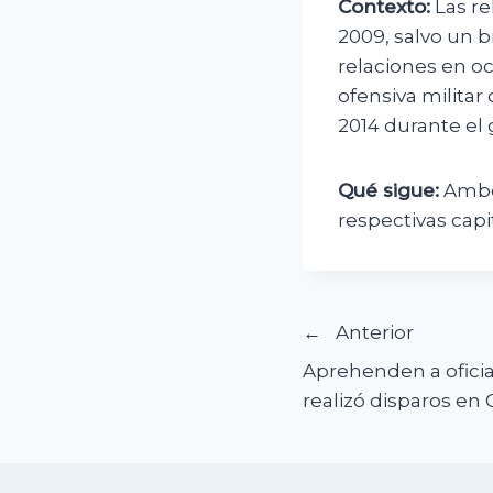
Contexto:
Las re
2009, salvo un b
relaciones en oc
ofensiva militar
2014 durante el
Qué sigue:
Ambo
respectivas cap
Navegació
Anterior
Aprehenden a oficial
de
realizó disparos en
entradas