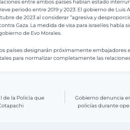
laciones entre ambos países habían estado interr
reve periodo entre 2019 y 2023. El gobierno de Luis
tubre de 2023 al considerar “agresiva y desproporci
 contra Gaza. La medida de visa para israelíes había 
 gobierno de Evo Morales.
s países designarán próximamente embajadores e
itales para normalizar completamente las relaciones
n
 de la Policía que
Gobierno denuncia 
 Cotapachi
policías durante oper