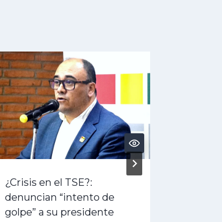
¿Crisis en el TSE?:
¿Cuál e
denuncian “intento de
Tatiana
golpe” a su presidente
círculo