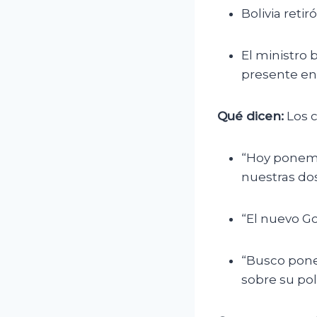
Bolivia retir
El ministro 
presente en
Qué dicen:
Los c
“Hoy ponemos
nuestras dos
“El nuevo Go
“Busco poner
sobre su polí