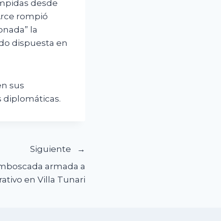
umpidas desde
 Arce rompió
onada” la
sido dispuesta en
n sus
 diplomáticas.
Siguiente
emboscada armada a
ativo en Villa Tunari