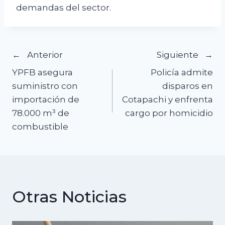
demandas del sector.
Navegación
Anterior
Siguiente
YPFB asegura
Policía admite
de
suministro con
disparos en
importación de
Cotapachi y enfrenta
entradas
78.000 m³ de
cargo por homicidio
combustible
Otras Noticias