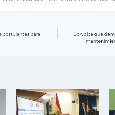
n
 postulantes para
BoA dice que demo
“mantenimie