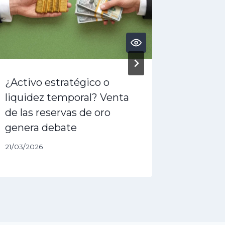
¿Activo estratégico o
¿Alivio
liquidez temporal? Venta
sobre 
de las reservas de oro
diferim
genera debate
en medi
21/03/2026
02/06/202