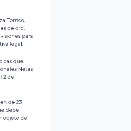
za Torrico,
as de oro,
evisiones para
va legal.
picas que
cionales Netas
l 2 de
gen de 23
que debe
n objeto de