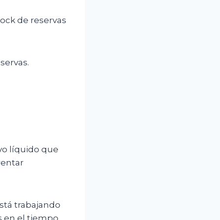
tock de reservas
eservas.
vo líquido que
rentar
stá trabajando
 en el tiempo.