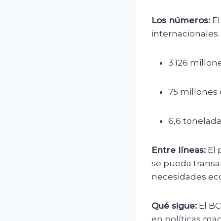
Los números:
El
internacionales.
3.126 millon
75 millones 
6,6 tonelada
Entre líneas:
El 
se pueda transa
necesidades ec
Qué sigue:
El BC
en políticas ma