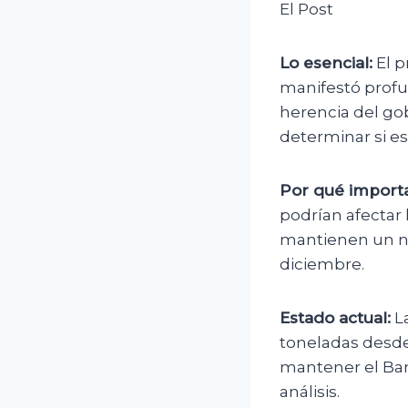
El Post
Lo esencial:
El p
manifestó profu
herencia del gob
determinar si e
Por qué importa
podrían afectar 
mantienen un niv
diciembre.
Estado actual:
La
toneladas desde
mantener el Ban
análisis.