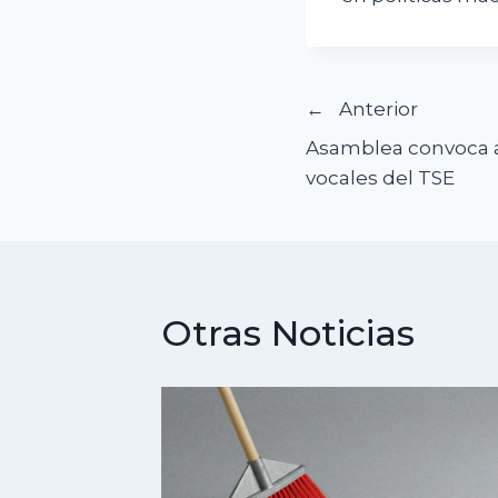
Navegació
Anterior
Asamblea convoca a
de
vocales del TSE
entradas
Otras Noticias