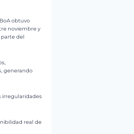
e BoA obtuvo
ntre noviembre y
 parte del
os,
s, generando
 irregularidades
onibilidad real de