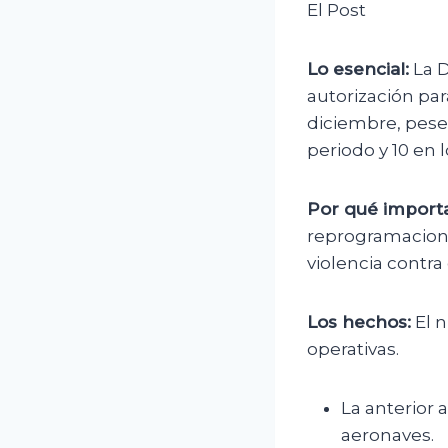
El Post
Lo esencial:
La D
autorización par
diciembre, pese
periodo y 10 en l
Por qué importa
reprogramacione
violencia contra
Los hechos:
El n
operativas.
La anterior a
aeronaves.