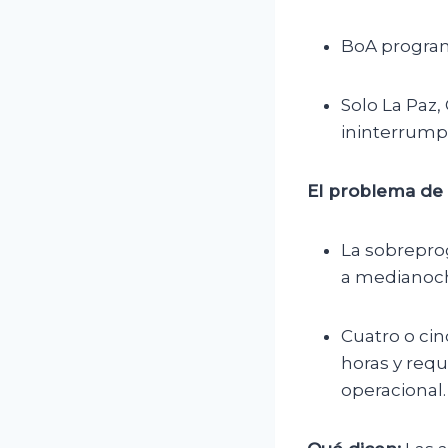
BoA programó
Solo La Paz
ininterrump
El problema de 
La sobrepro
a medianoch
Cuatro o cin
horas y req
operacional.