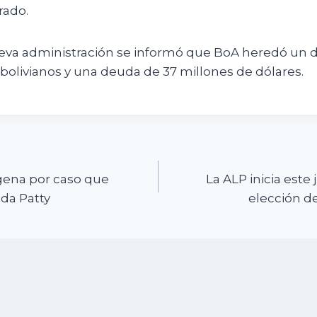
rado.
eva administración se informó que BoA heredó un dé
bolivianos y una deuda de 37 millones de dólares.
n
gena por caso que
La ALP inicia este
ada Patty
elección de