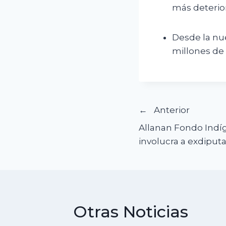
más deterio
Desde la nu
millones de 
Navegació
Anterior
Allanan Fondo Indí
de
involucra a exdiput
entradas
Otras Noticias