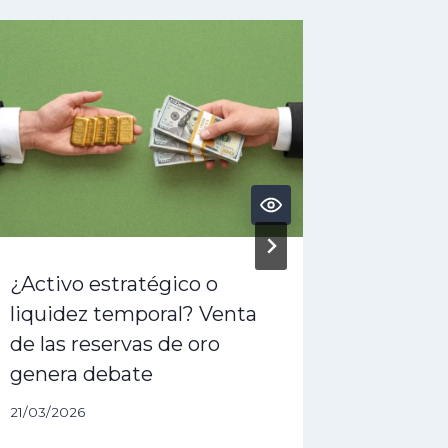
¿Activo estratégico o
¿Alivio
liquidez temporal? Venta
sobre 
de las reservas de oro
diferim
genera debate
en medi
21/03/2026
02/06/202