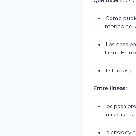
Qué dicen:
Las a
“Cómo pudier
interino de 
“Los pasajer
Jaime Humb
“Estamos pe
Entre líneas:
Los pasajer
maletas que
La crisis ev