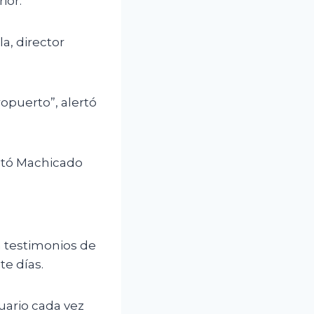
ior.
a, director
opuerto”, alertó
ntó Machicado
n testimonios de
te días.
suario cada vez