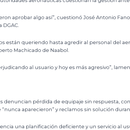
utoridades aeronáuticas cuestionan la gestión anter
on aprobar algo así”, cuestionó José Antonio Fanol
la DGAC.
os están queriendo hasta agredir al personal del aer
erto Machicado de Naabol.
rjudicando al usuario y hoy es más agresivo”, lame
os denuncian pérdida de equipaje sin respuesta, co
 “nunca aparecieron” y reclamos sin solución duran
idencia una planificación deficiente y un servicio al u