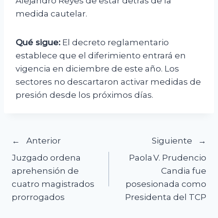
Alejandro Reyes de estar detrás de la
medida cautelar.
Qué sigue:
El decreto reglamentario
establece que el diferimiento entrará en
vigencia en diciembre de este año. Los
sectores no descartaron activar medidas de
presión desde los próximos días.
Navegación
Anterior
Siguiente
Juzgado ordena
Paola V. Prudencio
de
aprehensión de
Candia fue
cuatro magistrados
posesionada como
entradas
prorrogados
Presidenta del TCP