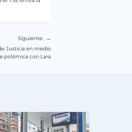
 el TSE emita la
Siguiente
 de Justicia en medio
e polémica con Lara