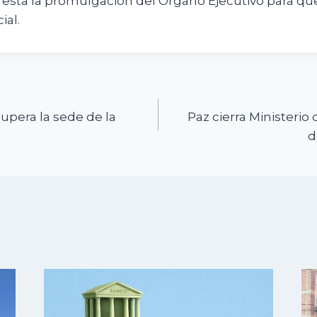
resta la promulgación del Órgano Ejecutivo para que
ial.
n
upera la sede de la
Paz cierra Ministerio
d