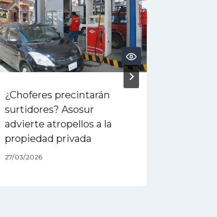
¿Choferes precintarán
¿Crisis
surtidores? Asosur
denunc
advierte atropellos a la
golpe” 
propiedad privada
19/05/202
27/03/2026