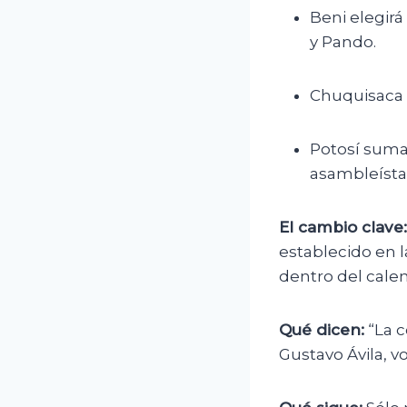
Beni elegirá
y Pando.
Chuquisaca 
Potosí suma
asambleísta
El cambio clave:
establecido en l
dentro del calen
Qué dicen:
“La c
Gustavo Ávila, vo