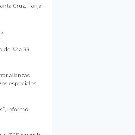
nta Cruz, Tarija
s.
 de 32 a 33
rar alianzas
azos especiales
as”, informó