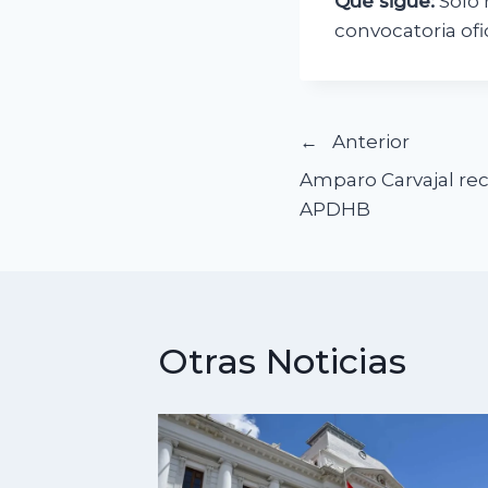
Qué sigue:
Sólo 
convocatoria ofic
Navegació
Anterior
Amparo Carvajal rec
de
APDHB
entradas
Otras Noticias