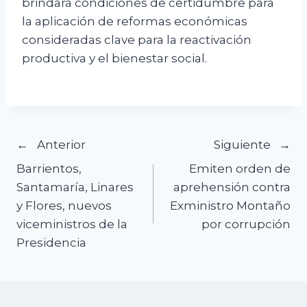
brindará condiciones de certidumbre para
la aplicación de reformas económicas
consideradas clave para la reactivación
productiva y el bienestar social.
Navegación
Anterior
Siguiente
Barrientos,
Emiten orden de
de
Santamaría, Linares
aprehensión contra
y Flores, nuevos
Exministro Montaño
entradas
viceministros de la
por corrupción
Presidencia