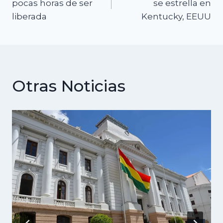
de
pocas horas de ser
se estrella en
liberada
Kentucky, EEUU
entradas
Otras Noticias