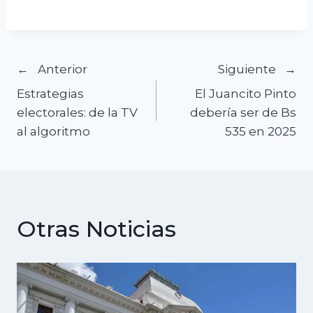
Navegación
Anterior
Siguiente
Estrategias
El Juancito Pinto
de
electorales: de la TV
debería ser de Bs
al algoritmo
535 en 2025
entradas
Otras Noticias