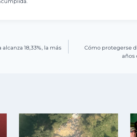
ncumplida.
n
 alcanza 18,33%, la más
Cómo protegerse de
años 