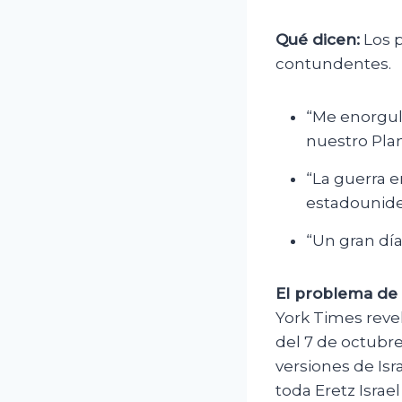
Qué dicen:
Los p
contundentes.
“Me enorgul
nuestro Pla
“La guerra e
estadounid
“Un gran día
El problema de 
York Times reve
del 7 de octubr
versiones de Isr
toda Eretz Israel 