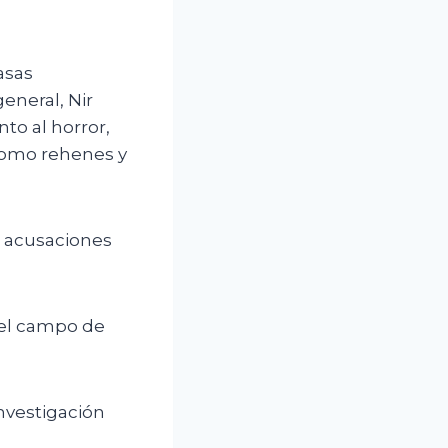
asas
eneral, Nir
to al horror,
como rehenes y
a acusaciones
 el campo de
nvestigación