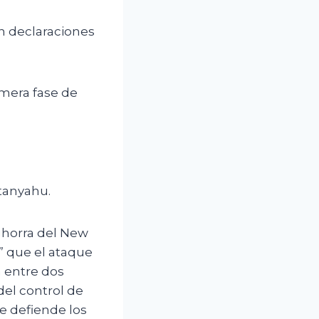
n declaraciones
imera fase de
etanyahu.
ghorra del New
” que el ataque
a entre dos
del control de
que defiende los