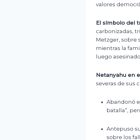
valores democrá
El símbolo del 
carbonizadas, tr
Metzger, sobre 
mientras la fam
luego asesinado
Netanyahu en el
severas de sus cr
Abandonó el
batalla”, pe
Antepuso sus
sobre los fa