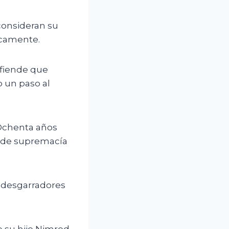
consideran su
icamente.
efiende que
o un paso al
“Ochenta años
, de supremacía
s desgarradores