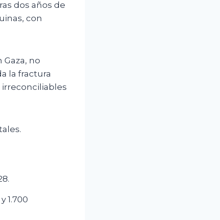
tras dos años de
uinas, con
 Gaza, no
 la fractura
 irreconciliables
ales.
28.
y 1.700