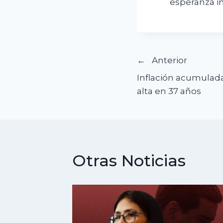
esperanza i
Navegació
Anterior
Inflación acumulada
de
alta en 37 años
entradas
Otras Noticias