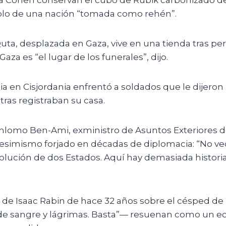
da Cohen conservan el cubo de Rubik carbonizado de
o de una nación “tomada como rehén”.
ta, desplazada en Gaza, vive en una tienda tras per
aza es “el lugar de los funerales”, dijo.
ia en Cisjordania enfrentó a soldados que le dijeron
tras registraban su casa.
hlomo Ben-Ami, exministro de Asuntos Exteriores de
esimismo forjado en décadas de diplomacia: “No veo
olución de dos Estados. Aquí hay demasiada histori
 de Isaac Rabin de hace 32 años sobre el césped de 
de sangre y lágrimas. Basta”— resuenan como un ec