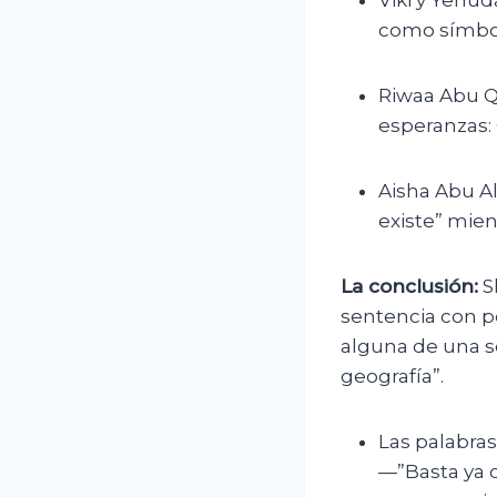
Viki y Yehu
como símbol
Riwaa Abu Qu
esperanzas: G
Aisha Abu Al
existe” mien
La conclusión:
S
sentencia con p
alguna de una s
geografía”.
Las palabras
—”Basta ya 