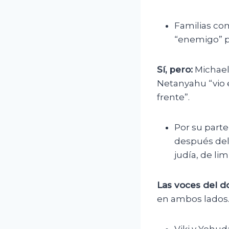
Familias co
“enemigo” po
Sí, pero:
Michael
Netanyahu “vio e
frente”.
Por su part
después del
judía, de li
Las voces del do
en ambos lados