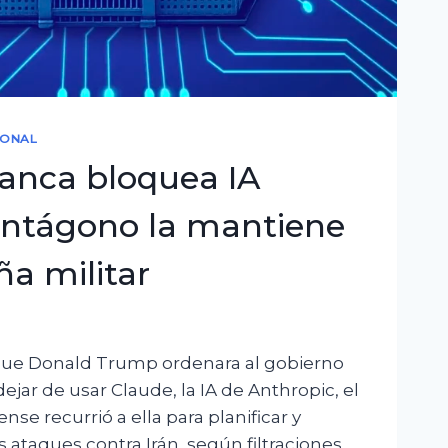
IONAL
lanca bloquea IA
entágono la mantiene
a militar
ue Donald Trump ordenara al gobierno
jar de usar Claude, la IA de Anthropic, el
nse recurrió a ella para planificar y
s ataques contra Irán, según filtraciones