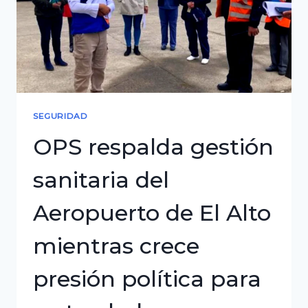
billetes
Serie
B
SEGURIDAD
OPS respalda gestión
sanitaria del
Aeropuerto de El Alto
mientras crece
presión política para