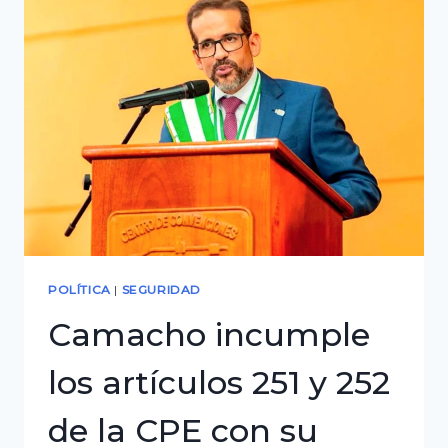
apunta
a
pista
con
hielo
y
frenos
que
no
respondieron
POLÍTICA
|
SEGURIDAD
Camacho incumple
los artículos 251 y 252
de la CPE con su