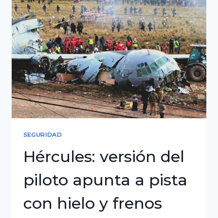
del
Aeropuerto
de
El
Alto
mientras
crece
presión
política
para
SEGURIDAD
su
Hércules: versión del
traslado
piloto apunta a pista
con hielo y frenos