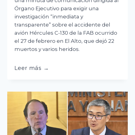
una minuta de comunicación dirigida al
Órgano Ejecutivo para exigir una
investigación “inmediata y
transparente” sobre el accidente del
avión Hércules C-130 de la FAB ocurrido
el 27 de febrero en El Alto, que dejó 22
muertos y varios heridos.
Minuta
Leer más →
aprobada
en
el
Senado
busca
esclarecer
el