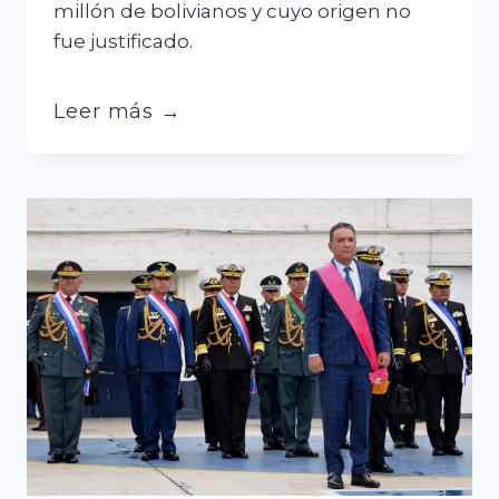
millón de bolivianos y cuyo origen no
fue justificado.
Más
Leer más →
de
Bs.
1
millón
sin
justificar,
rebeldía
y
orden
de
captura
cercan