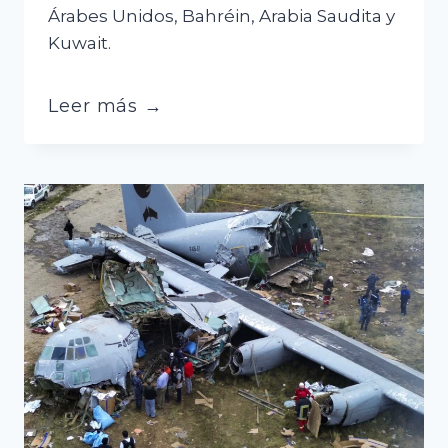
Árabes Unidos, Bahréin, Arabia Saudita y
Kuwait.
Ofensiva
Leer más →
en
Emiratos:
el
relato
de
dos
compatriotas
bolivianos
desde
Dubái
y
Qatar