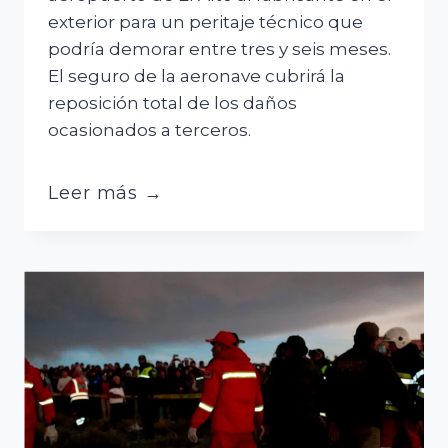
exterior para un peritaje técnico que
podría demorar entre tres y seis meses.
El seguro de la aeronave cubrirá la
reposición total de los daños
ocasionados a terceros.
Accidente
Leer más →
aéreo:
enviarán
la
caja
negra
al
fabricante
y
la