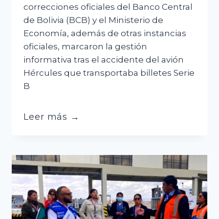
correcciones oficiales del Banco Central
de Bolivia (BCB) y el Ministerio de
Economía, además de otras instancias
oficiales, marcaron la gestión
informativa tras el accidente del avión
Hércules que transportaba billetes Serie
B
10
Leer más →
contradicciones
oficiales
marcaron
el
caos
con
los