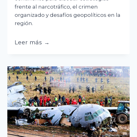
frente al narcotráfico, el crimen
organizado y desafíos geopolíticos en la
región.
Bolivia
Leer más →
participa
en
conferencia
hemisférica
contra
cárteles
en
Miami