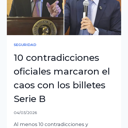
siniestro
y
quema
de
billetes
en
SEGURIDAD
El
10 contradicciones
Alto
oficiales marcaron el
caos con los billetes
Serie B
04/03/2026
Al menos 10 contradicciones y